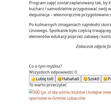
Program zajęć został zaplanowany tak, by 
kucharz i samodzielnie przygotować swój w
degustacja – własnoręcznie przygotowane 
Po kulinarnych zmaganiach najmłodsi skorzy
Linowego. Spotkanie było częścią trwająceg
elementów edukacji poprzez zabawę i konta
Zobaczcie zdjęcia fo
Co o tym myślisz?
Wszystkich odpowiedzi:
0
👍
Lubię to
0
😄
Hahaha
0
😯
Szok
0
😢
P
To warto przeczytać