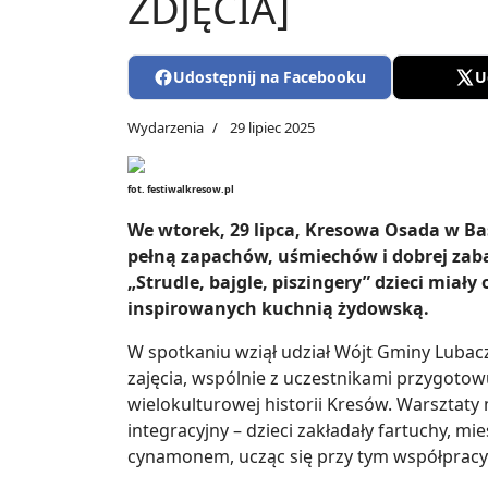
ZDJĘCIA]
Udostępnij na Facebooku
U
Wydarzenia
29 lipiec 2025
fot. festiwalkresow.pl
We wtorek, 29 lipca, Kresowa Osada w Ba
pełną zapachów, uśmiechów i dobrej zab
„Strudle, bajgle, piszingery” dzieci miał
inspirowanych kuchnią żydowską.
W spotkaniu wziął udział Wójt Gminy Lubacz
zajęcia, wspólnie z uczestnikami przygotowuj
wielokulturowej historii Kresów. Warsztaty 
integracyjny – dzieci zakładały fartuchy, mi
cynamonem, ucząc się przy tym współpracy