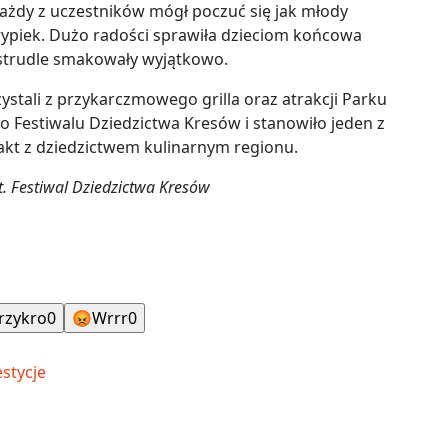
każdy z uczestników mógł poczuć się jak młody
ypiek. Dużo radości sprawiła dzieciom końcowa
strudle smakowały wyjątkowo.
stali z przykarczmowego grilla oraz atrakcji Parku
o Festiwalu Dziedzictwa Kresów i stanowiło jeden z
kt z dziedzictwem kulinarnym regionu.
t. Festiwal Dziedzictwa Kresów
rzykro
0
😡
Wrrr
0