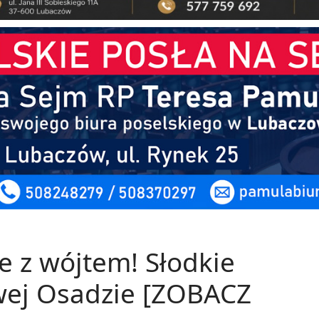
le z wójtem! Słodkie
wej Osadzie [ZOBACZ