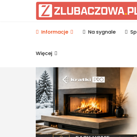
Informacje Lubaczów, p
Informacje
Na sygnale
Sp
Więcej