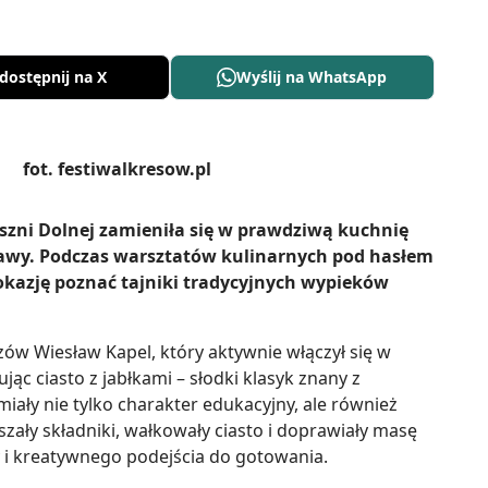
dostępnij na X
Wyślij na WhatsApp
szni Dolnej zamieniła się w prawdziwą kuchnię
awy. Podczas warsztatów kulinarnych pod hasłem
y okazję poznać tajniki tradycyjnych wypieków
ów Wiesław Kapel, który aktywnie włączył się w
ąc ciasto z jabłkami – słodki klasyk znany z
miały nie tylko charakter edukacyjny, ale również
eszały składniki, wałkowały ciasto i doprawiały masę
 i kreatywnego podejścia do gotowania.