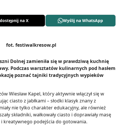
dostępnij na X
Wyślij na WhatsApp
szni Dolnej zamieniła się w prawdziwą kuchnię
awy. Podczas warsztatów kulinarnych pod hasłem
y okazję poznać tajniki tradycyjnych wypieków
ów Wiesław Kapel, który aktywnie włączył się w
ąc ciasto z jabłkami – słodki klasyk znany z
miały nie tylko charakter edukacyjny, ale również
eszały składniki, wałkowały ciasto i doprawiały masę
 i kreatywnego podejścia do gotowania.