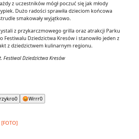
każdy z uczestników mógł poczuć się jak młody
ypiek. Dużo radości sprawiła dzieciom końcowa
strudle smakowały wyjątkowo.
stali z przykarczmowego grilla oraz atrakcji Parku
o Festiwalu Dziedzictwa Kresów i stanowiło jeden z
kt z dziedzictwem kulinarnym regionu.
t. Festiwal Dziedzictwa Kresów
rzykro
0
😡
Wrrr
0