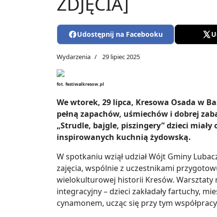
ZDJĘCIA]
Udostępnij na Facebooku
U
Wydarzenia
29 lipiec 2025
fot. festiwalkresow.pl
We wtorek, 29 lipca, Kresowa Osada w Ba
pełną zapachów, uśmiechów i dobrej zab
„Strudle, bajgle, piszingery” dzieci miał
inspirowanych kuchnią żydowską.
W spotkaniu wziął udział Wójt Gminy Lubacz
zajęcia, wspólnie z uczestnikami przygotowuj
wielokulturowej historii Kresów. Warsztaty 
integracyjny – dzieci zakładały fartuchy, mi
cynamonem, ucząc się przy tym współpracy