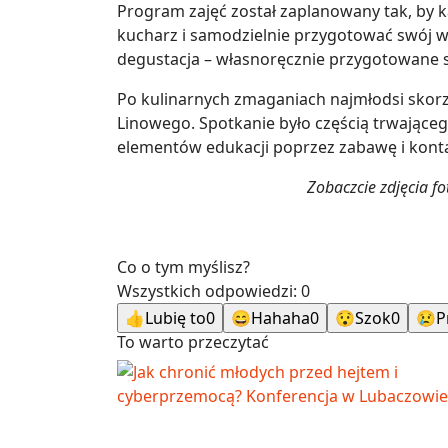
Program zajęć został zaplanowany tak, by 
kucharz i samodzielnie przygotować swój w
degustacja – własnoręcznie przygotowane 
Po kulinarnych zmaganiach najmłodsi skorzy
Linowego. Spotkanie było częścią trwająceg
elementów edukacji poprzez zabawę i konta
Zobaczcie zdjęcia fo
Co o tym myślisz?
Wszystkich odpowiedzi:
0
👍
Lubię to
0
😄
Hahaha
0
😯
Szok
0
😢
P
To warto przeczytać