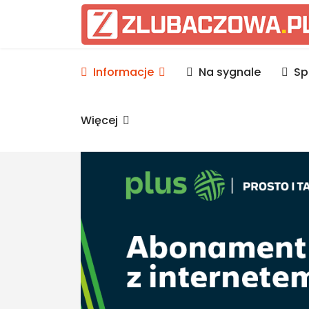
Informacje Lubaczów, p
Informacje
Na sygnale
Sp
Więcej