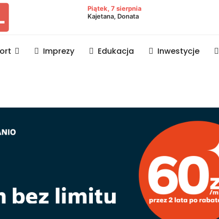
owiat lubaczowski
Piątek, 7 sierpnia
Kajetana, Donata
ort
Imprezy
Edukacja
Inwestycje