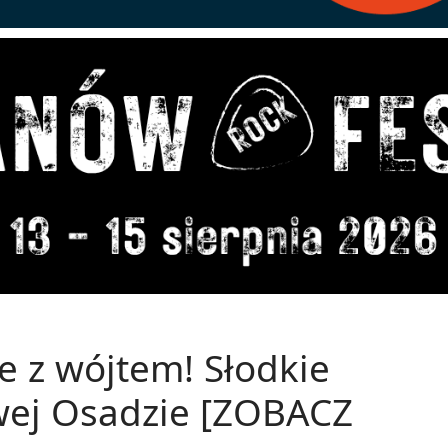
le z wójtem! Słodkie
wej Osadzie [ZOBACZ