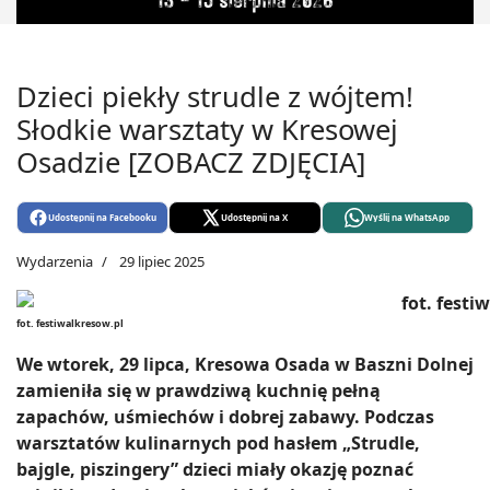
Dzieci piekły strudle z wójtem!
Słodkie warsztaty w Kresowej
Osadzie [ZOBACZ ZDJĘCIA]
Udostępnij na Facebooku
Udostępnij na X
Wyślij na WhatsApp
Wydarzenia
29 lipiec 2025
fot. festiwalkresow.pl
We wtorek, 29 lipca, Kresowa Osada w Baszni Dolnej
zamieniła się w prawdziwą kuchnię pełną
zapachów, uśmiechów i dobrej zabawy. Podczas
warsztatów kulinarnych pod hasłem „Strudle,
bajgle, piszingery” dzieci miały okazję poznać