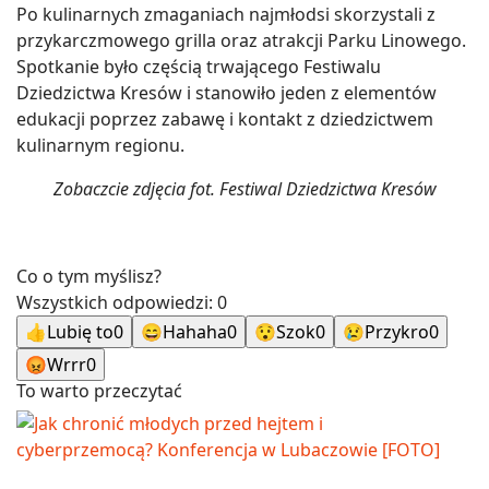
Po kulinarnych zmaganiach najmłodsi skorzystali z
przykarczmowego grilla oraz atrakcji Parku Linowego.
Spotkanie było częścią trwającego Festiwalu
Dziedzictwa Kresów i stanowiło jeden z elementów
edukacji poprzez zabawę i kontakt z dziedzictwem
kulinarnym regionu.
Zobaczcie zdjęcia fot. Festiwal Dziedzictwa Kresów
Co o tym myślisz?
Wszystkich odpowiedzi:
0
👍
Lubię to
0
😄
Hahaha
0
😯
Szok
0
😢
Przykro
0
😡
Wrrr
0
To warto przeczytać