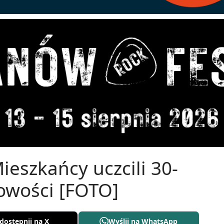
ieszkańcy uczcili 30-
cowości [FOTO]
dostępnij na X
Wyślij na WhatsApp