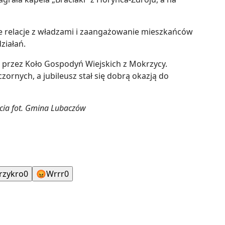
re relacje z władzami i zaangażowanie mieszkańców
ziałań.
przez Koło Gospodyń Wiejskich z Mokrzycy.
ornych, a jubileusz stał się dobrą okazją do
ęcia fot. Gmina Lubaczów
rzykro
0
😡
Wrrr
0