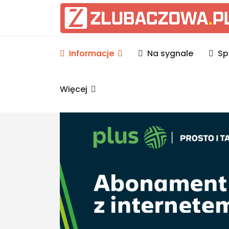
Informacje Lubaczów, p
Informacje
Na sygnale
Sp
Więcej