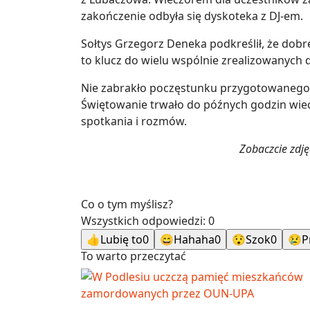
zakończenie odbyła się dyskoteka z DJ-em.
Sołtys Grzegorz Deneka podkreślił, że dob
to klucz do wielu wspólnie zrealizowanych d
Nie zabrakło poczęstunku przygotowanego 
Świętowanie trwało do późnych godzin wiecz
spotkania i rozmów.
Zobaczcie zdj
Co o tym myślisz?
Wszystkich odpowiedzi:
0
👍
Lubię to
0
😄
Hahaha
0
😯
Szok
0
😢
P
To warto przeczytać