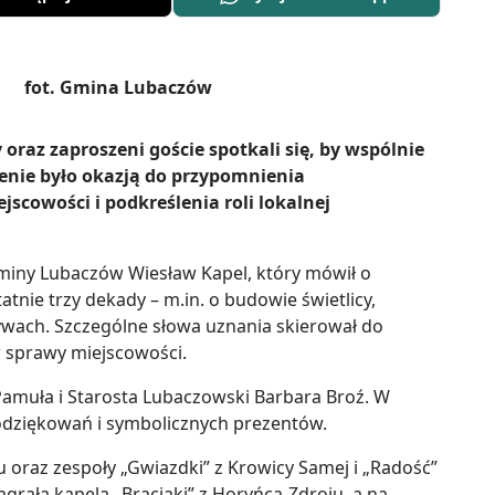
 oraz zaproszeni goście spotkali się, by wspólnie
rzenie było okazją do przypomnienia
scowości i podkreślenia roli lokalnej
 Gminy Lubaczów Wiesław Kapel, który mówił o
atnie trzy dekady – m.in. o budowie świetlicy,
tywach. Szczególne słowa uznania skierował do
w sprawy miejscowości.
 Pamuła i Starosta Lubaczowski Barbara Broź. W
 podziękowań i symbolicznych prezentów.
żu oraz zespoły „Gwiazdki” z Krowicy Samej i „Radość”
rała kapela „Braciaki” z Horyńca-Zdroju, a na