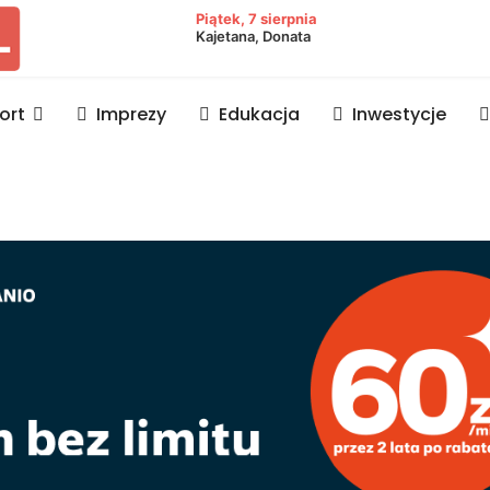
owiat lubaczowski
Piątek, 7 sierpnia
Kajetana, Donata
ort
Imprezy
Edukacja
Inwestycje