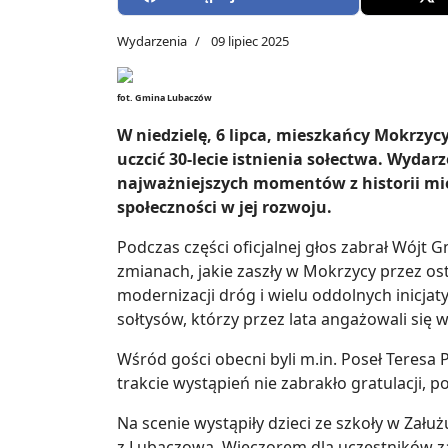
Wydarzenia
09 lipiec 2025
fot. Gmina Lubaczów
W niedzielę, 6 lipca, mieszkańcy Mokrzycy
uczcić 30-lecie istnienia sołectwa. Wyda
najważniejszych momentów z historii miej
społeczności w jej rozwoju.
Podczas części oficjalnej głos zabrał Wójt
zmianach, jakie zaszły w Mokrzycy przez ost
modernizacji dróg i wielu oddolnych inicja
sołtysów, którzy przez lata angażowali się 
Wśród gości obecni byli m.in. Poseł Teresa
trakcie wystąpień nie zabrakło gratulacji,
Na scenie wystąpiły dzieci ze szkoły w Zału
z Lubaczowa. Wieczorem dla uczestników zag