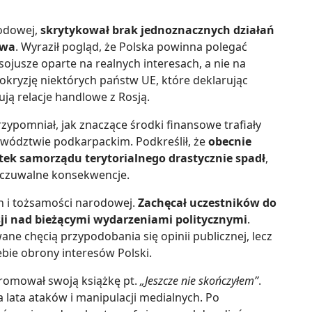
rodowej,
skrytykował brak jednoznacznych działań
twa
. Wyraził pogląd, że Polska powinna polegać
ojusze oparte na realnych interesach, a nie na
okryzję niektórych państw UE, które deklarując
ją relacje handlowe z Rosją.
ypomniał, jak znaczące środki finansowe trafiały
ewództwie podkarpackim. Podkreślił, że
obecnie
ek samorządu terytorialnego drastycznie spadł
,
odczuwalne konsekwencje.
h i tożsamości narodowej.
Zachęcał uczestników do
sji nad bieżącymi wydarzeniami politycznymi
.
ane chęcią przypodobania się opinii publicznej, lecz
bie obrony interesów Polski.
romował swoją książkę pt.
„Jeszcze nie skończyłem”
.
a lata ataków i manipulacji medialnych. Po