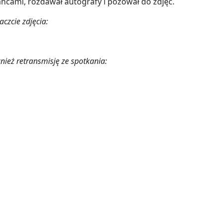
ńcami, rozdawał autografy i pozował do zdjęć.
czcie zdjęcia:
nież retransmisję ze spotkania: