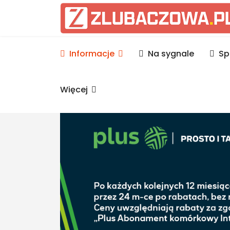
Informacje Lubaczów, p
Informacje
Na sygnale
Sp
Więcej