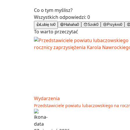
Co o tym myślisz?
Wszystkich odpowiedzi:
0
👍
Lubię to
0
😄
Hahaha
0
😯
Szok
0
😢
Przykro
0

To warto przeczytać
Wydarzenia
Przedstawiciele powiatu lubaczowskiego na rocz