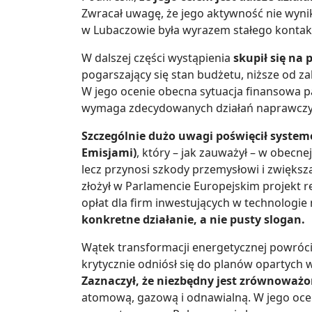
Zwracał uwagę, że jego aktywność nie wyni
w Lubaczowie była wyrazem stałego kontak
W dalszej części wystąpienia
skupił się na
pogarszający się stan budżetu, niższe od z
W jego ocenie obecna sytuacja finansowa pa
wymaga zdecydowanych działań naprawczy
Szczególnie dużo uwagi poświęcił syste
Emisjami)
, który – jak zauważył – w obecne
lecz przynosi szkody przemysłowi i zwiększ
złożył w Parlamencie Europejskim projekt r
opłat dla firm inwestujących w technologie
konkretne działanie, a nie pusty slogan.
Wątek transformacji energetycznej powrócił
krytycznie odniósł się do planów opartych 
Zaznaczył, że niezbędny jest zrównoważ
atomową, gazową i odnawialną. W jego ocen