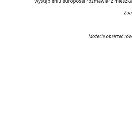
wystąpieniu europoseł rozmawiał z mieszka
Zoba
Możecie obejrzeć rów