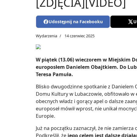
[ZDJĘCIA][VIDEO]
Udostępnij na Facebooku
U
Wydarzenia
14 czerwiec 2025
W piątek (13.06) wieczorem w Miejskim D
europosłem Danielem Obajtkiem. Do Luba
Teresa Pamuła.
Blisko dwugodzinne spotkanie z Danielem O
Domu Kultury w Lubaczowie, obfitowało w e
obecnych władz i gorący apel o dalsze zaan
europoseł mówił wprost, nie unikał mocnych 
Europie.
Już na początku zaznaczył, że nie zamierza 
Podkreślił, że
jego celem jest dalsze działa