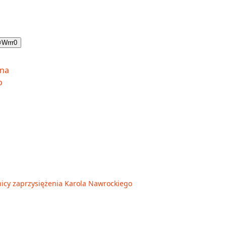

Wrrr
0
nicy zaprzysiężenia Karola Nawrockiego