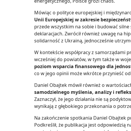
energetycznego, Polsce grozi chaos.
Mówiąc o polityce europejskiej i międzyna
Unii Europejskiej w zakresie bezpieczeńs
przede wszystkim na sobie i budować silne s
deklaracjach. Zwrócił również uwagę na hip
solidarność z Ukrainą, jednocześnie utrzymu
W kontekście współpracy z samorządami prz
wcześniej do powiatów, w tym także w woj
poziom wsparcia finansowego dla jednost
co w jego opinii może wkrótce przynieść 
Daniel Obajtek mówił również o wartościac
samodzielnego myślenia, analizy i reflek
Zaznaczył, że jego działania nie są podyktow
wynikają z głębokiego przekonania o potrze
Na zakończenie spotkania Daniel Obajtek p
Podkreślił, że publikacja jest odpowiedzią n