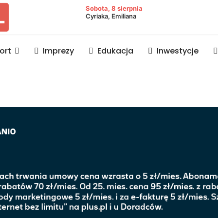
owiat lubaczowski
Sobota, 8 sierpnia
Cyriaka, Emiliana
ort
Imprezy
Edukacja
Inwestycje