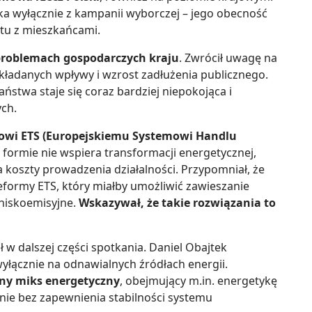
ka wyłącznie z kampanii wyborczej – jego obecność
tu z mieszkańcami.
 problemach gospodarczych kraju
. Zwrócił uwagę na
akładanych wpływy i wzrost zadłużenia publicznego.
ństwa staje się coraz bardziej niepokojąca i
ch.
mowi ETS (Europejskiemu Systemowi Handlu
j formie nie wspiera transformacji energetycznej,
a koszty prowadzenia działalności. Przypomniał, że
eformy ETS, który miałby umożliwić zawieszanie
 niskoemisyjne.
Wskazywał, że takie rozwiązania to
 w dalszej części spotkania. Daniel Obajtek
wyłącznie na odnawialnych źródłach energii.
ony miks energetyczny
, obejmujący m.in. energetykę
ie bez zapewnienia stabilności systemu