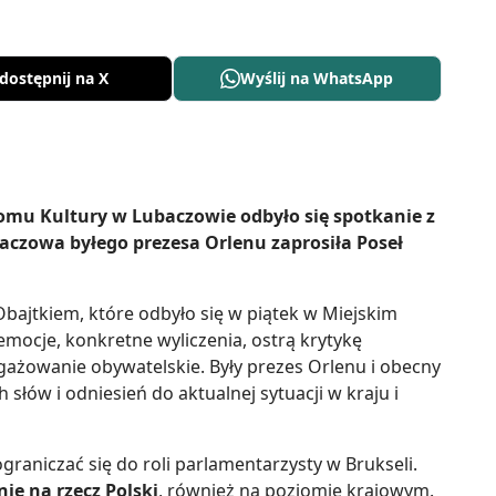
dostępnij na X
Wyślij na WhatsApp
omu Kultury w Lubaczowie odbyło się spotkanie z
czowa byłego prezesa Orlenu zaprosiła Poseł
bajtkiem, które odbyło się w piątek w Miejskim
mocje, konkretne wyliczenia, ostrą krytykę
gażowanie obywatelskie. Były prezes Orlenu i obecny
słów i odniesień do aktualnej sytuacji w kraju i
ograniczać się do roli parlamentarzysty w Brukseli.
nie na rzecz Polski
, również na poziomie krajowym.