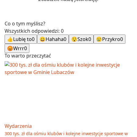
Co o tym myślisz?
Wszystkich odpowiedzi:
0
👍
Lubię to
0
😄
Hahaha
0
😯
Szok
0
😢
Przykro
0
😡
Wrrr
0
To warto przeczytać
Wydarzenia
300 tys. zł dla ośmiu klubów i kolejne inwestycje sportowe w