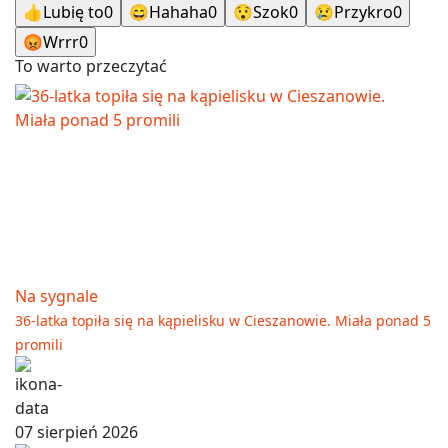
👍
Lubię to
0
😄
Hahaha
0
😯
Szok
0
😢
Przykro
0
😡
Wrrr
0
To warto przeczytać
Na sygnale
36-latka topiła się na kąpielisku w Cieszanowie. Miała ponad 5
promili
07 sierpień 2026