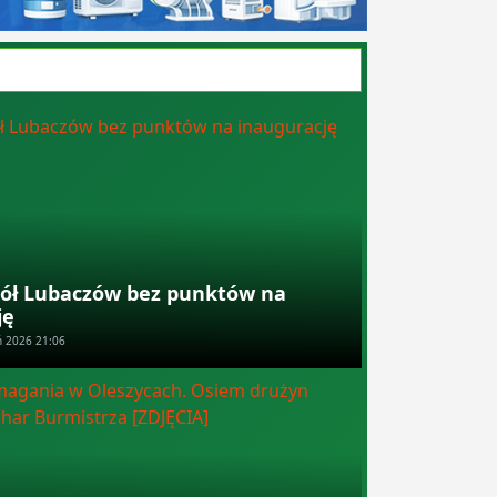
ół Lubaczów bez punktów na
ję
ń 2026 21:06