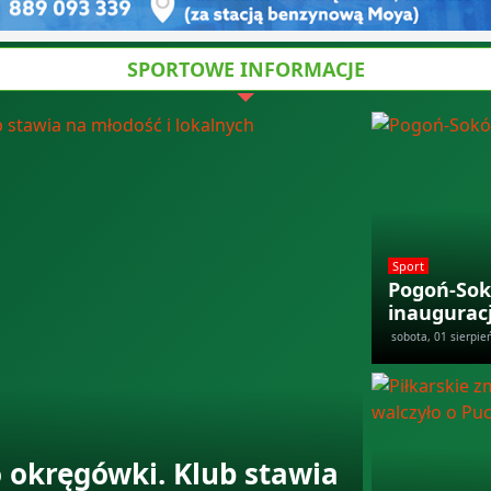
SPORTOWE INFORMACJE
Sport
Pogoń-Sok
inaugurac
sobota, 01 sierpie
 okręgówki. Klub stawia