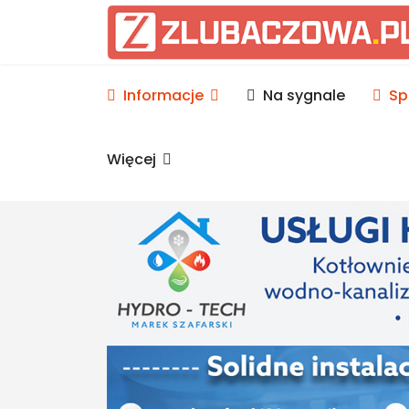
Informacje Lubaczów, p
Informacje
Na sygnale
Sp
Więcej