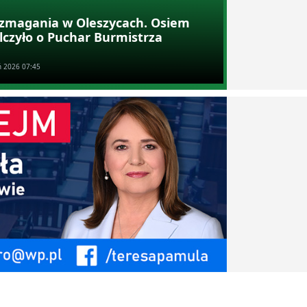
e zmagania w Oleszycach. Osiem
lczyło o Puchar Burmistrza
ń 2026 07:45