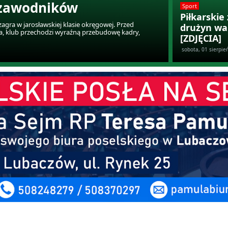
 zawodników
Sport
Piłkarski
agra w jarosławskiej klasie okręgowej. Przed
drużyn wa
ia, klub przechodzi wyraźną przebudowę kadry,
[ZDJĘCIA]
sobota, 01 sierpie