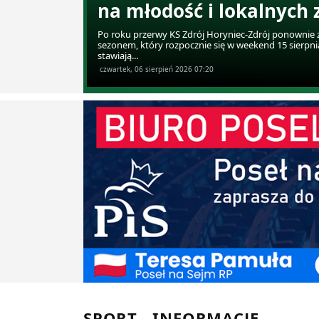
na młodość i lokalnych
Po roku przerwy KS Zdrój Horyniec-Zdrój ponownie z
sezonem, który rozpocznie się w weekend 15 sierpn
stawiają...
czwartek, 06 sierpień 2026 07:20
SPORT - INFORMACJE