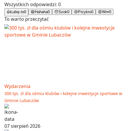
Wszystkich odpowiedzi:
0
👍
Lubię to
0
😄
Hahaha
0
😯
Szok
0
😢
Przykro
0
😡
Wrrr
0
To warto przeczytać
Wydarzenia
300 tys. zł dla ośmiu klubów i kolejne inwestycje sportowe w
Gminie Lubaczów
07 sierpień 2026