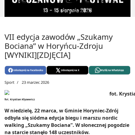
VII edycja zawodów „Szukamy
Bociana” w Horyńcu-Zdroju
[WYNIKI][ZDJĘCIA]
Udostępnij na Facebooku
Udostępnij na X
Wyślij na WhatsApp
Sport
23 marzec 2026
fot. Krystian Kłysewicz
W niedzielę, 22 marca, w Gminie Horyniec-Zdrój
odbyła się siódma edycja biegu i marszu nordic
walking „Szukamy Bociana”. W słonecznej pogodzie
na starcie stanęło 148 uczestników.