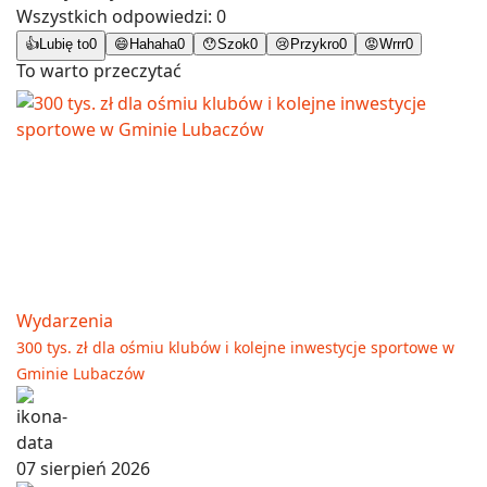
Wszystkich odpowiedzi:
0
👍
Lubię to
0
😄
Hahaha
0
😯
Szok
0
😢
Przykro
0
😡
Wrrr
0
To warto przeczytać
Wydarzenia
300 tys. zł dla ośmiu klubów i kolejne inwestycje sportowe w
Gminie Lubaczów
07 sierpień 2026