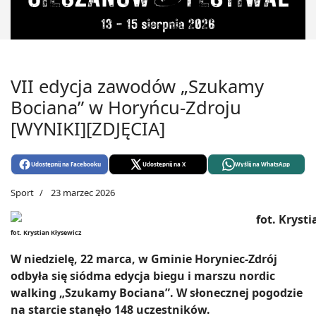
VII edycja zawodów „Szukamy
Bociana” w Horyńcu-Zdroju
[WYNIKI][ZDJĘCIA]
Udostępnij na Facebooku
Udostępnij na X
Wyślij na WhatsApp
Sport
23 marzec 2026
fot. Krystian Kłysewicz
W niedzielę, 22 marca, w Gminie Horyniec-Zdrój
odbyła się siódma edycja biegu i marszu nordic
walking „Szukamy Bociana”. W słonecznej pogodzie
na starcie stanęło 148 uczestników.