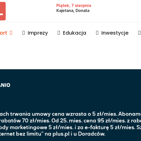
owiat lubaczowski
Piątek, 7 sierpnia
Kajetana, Donata
ort
Imprezy
Edukacja
Inwestycje