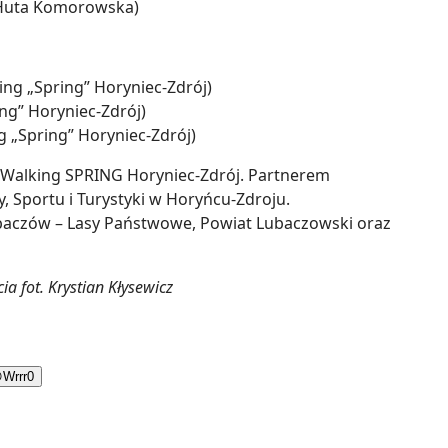
 Huta Komorowska)
ng „Spring” Horyniec-Zdrój)
ing” Horyniec-Zdrój)
 „Spring” Horyniec-Zdrój)
 Walking SPRING Horyniec-Zdrój. Partnerem
 Sportu i Turystyki w Horyńcu-Zdroju.
baczów – Lasy Państwowe, Powiat Lubaczowski oraz
ia fot. Krystian Kłysewicz

Wrrr
0