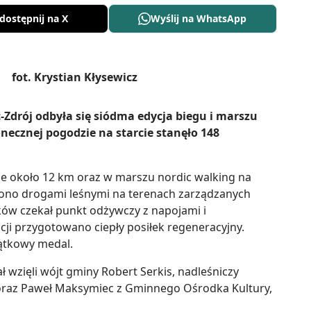
dostępnij na X
Wyślij na WhatsApp
-Zdrój odbyła się siódma edycja biegu i marszu
necznej pogodzie na starcie stanęło 148
ie około 12 km oraz w marszu nordic walking na
dzono drogami leśnymi na terenach zarządzanych
ów czekał punkt odżywczy z napojami i
ji przygotowano ciepły posiłek regeneracyjny.
iątkowy medal.
ł wzięli wójt gminy Robert Serkis, nadleśniczy
oraz Paweł Maksymiec z Gminnego Ośrodka Kultury,