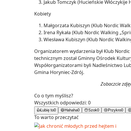
Jakub Tomczyk (Hucieńskie Włóczykije
Kobiety
Małgorzata Kubiszyn (Klub Nordic Walki
Irena Rykała (Klub Nordic Walking „Spr
Wiesława Kubiszyn (Klub Nordic Walking
Organizatorem wydarzenia był Klub Nordic
technicznym został Gminny Ośrodek Kultury,
Współorganizatorami byli Nadleśnictwo Lu
Gmina Horyniec-Zdrój.
Zobaczcie zdjęc
Co o tym myślisz?
Wszystkich odpowiedzi:
0
👍
Lubię to
0
😄
Hahaha
0
😯
Szok
0
😢
Przykro
0

To warto przeczytać