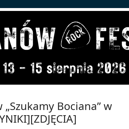
w „Szukamy Bociana” w
YNIKI][ZDJĘCIA]