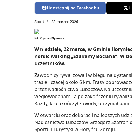
Udostępnij na Facebooku
U
Sport
23 marzec 2026
fot. Krystian Kłysewicz
W niedzielę, 22 marca, w Gminie Horyniec
nordic walking „Szukamy Bociana”. W sło
uczestników.
Zawodnicy rywalizowali w biegu na dystans
trasie liczącej około 6 km. Trasy poprowa
przez Nadleśnictwo Lubaczów. Na uczestnik
węglowodanami, a po zakończeniu rywalizac
Każdy, kto ukończył zawody, otrzymał pam
W otwarciu oraz dekoracji najlepszych udzia
Nadleśnictwa Lubaczów Grzegorz Szafran 
Sportu i Turystyki w Horyńcu-Zdroju.