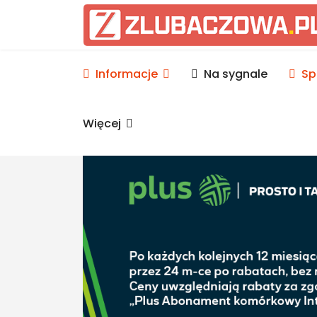
Informacje Lubaczów, p
Informacje
Na sygnale
Sp
Więcej