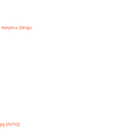
 w Horyńcu-Zdroju
ęty [FOTO]