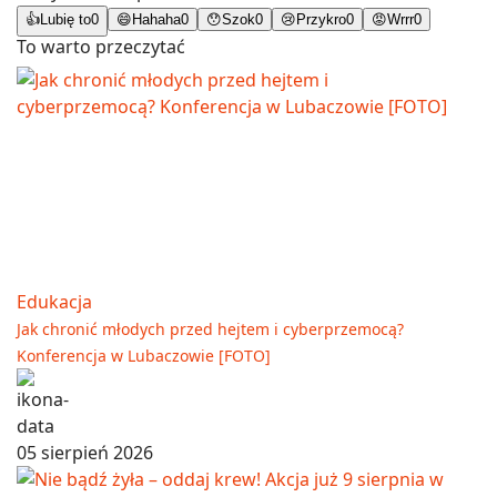
👍
Lubię to
0
😄
Hahaha
0
😯
Szok
0
😢
Przykro
0
😡
Wrrr
0
To warto przeczytać
Edukacja
Jak chronić młodych przed hejtem i cyberprzemocą?
Konferencja w Lubaczowie [FOTO]
05 sierpień 2026