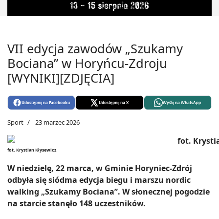
VII edycja zawodów „Szukamy
Bociana” w Horyńcu-Zdroju
[WYNIKI][ZDJĘCIA]
Udostępnij na Facebooku
Udostępnij na X
Wyślij na WhatsApp
Sport
23 marzec 2026
fot. Krystian Kłysewicz
W niedzielę, 22 marca, w Gminie Horyniec-Zdrój
odbyła się siódma edycja biegu i marszu nordic
walking „Szukamy Bociana”. W słonecznej pogodzie
na starcie stanęło 148 uczestników.