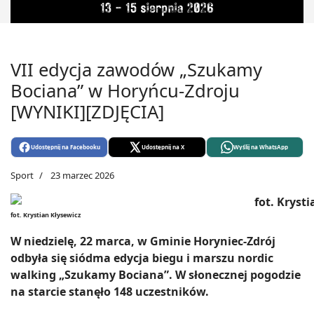
VII edycja zawodów „Szukamy
Bociana” w Horyńcu-Zdroju
[WYNIKI][ZDJĘCIA]
Udostępnij na Facebooku
Udostępnij na X
Wyślij na WhatsApp
Sport
23 marzec 2026
fot. Krystian Kłysewicz
W niedzielę, 22 marca, w Gminie Horyniec-Zdrój
odbyła się siódma edycja biegu i marszu nordic
walking „Szukamy Bociana”. W słonecznej pogodzie
na starcie stanęło 148 uczestników.