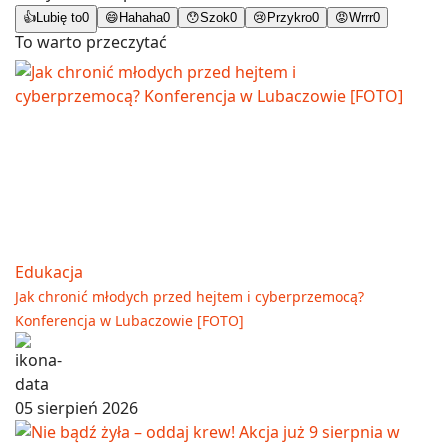
👍
Lubię to
0
😄
Hahaha
0
😯
Szok
0
😢
Przykro
0
😡
Wrrr
0
To warto przeczytać
Edukacja
Jak chronić młodych przed hejtem i cyberprzemocą?
Konferencja w Lubaczowie [FOTO]
05 sierpień 2026