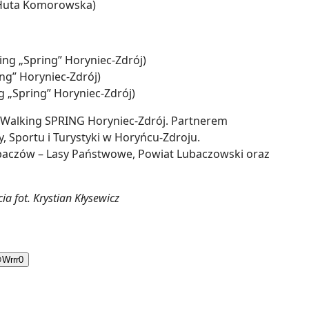
 Huta Komorowska)
ng „Spring” Horyniec-Zdrój)
ing” Horyniec-Zdrój)
 „Spring” Horyniec-Zdrój)
 Walking SPRING Horyniec-Zdrój. Partnerem
 Sportu i Turystyki w Horyńcu-Zdroju.
baczów – Lasy Państwowe, Powiat Lubaczowski oraz
ia fot. Krystian Kłysewicz

Wrrr
0