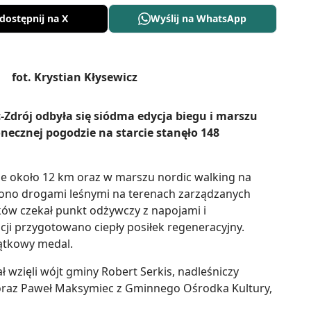
dostępnij na X
Wyślij na WhatsApp
-Zdrój odbyła się siódma edycja biegu i marszu
necznej pogodzie na starcie stanęło 148
ie około 12 km oraz w marszu nordic walking na
dzono drogami leśnymi na terenach zarządzanych
ów czekał punkt odżywczy z napojami i
ji przygotowano ciepły posiłek regeneracyjny.
iątkowy medal.
ł wzięli wójt gminy Robert Serkis, nadleśniczy
oraz Paweł Maksymiec z Gminnego Ośrodka Kultury,