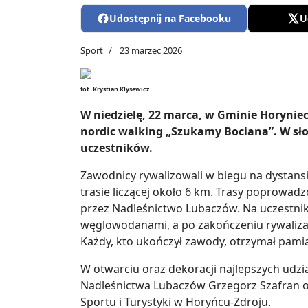
Udostępnij na Facebooku
U
Sport
23 marzec 2026
fot. Krystian Kłysewicz
W niedzielę, 22 marca, w Gminie Horyniec
nordic walking „Szukamy Bociana”. W sło
uczestników.
Zawodnicy rywalizowali w biegu na dystans
trasie liczącej około 6 km. Trasy poprowa
przez Nadleśnictwo Lubaczów. Na uczestnik
węglowodanami, a po zakończeniu rywalizac
Każdy, kto ukończył zawody, otrzymał pam
W otwarciu oraz dekoracji najlepszych udzia
Nadleśnictwa Lubaczów Grzegorz Szafran 
Sportu i Turystyki w Horyńcu-Zdroju.