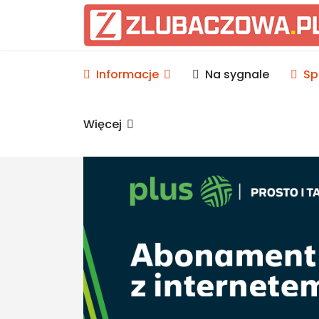
Informacje Lubaczów, p
Informacje
Na sygnale
Sp
Więcej