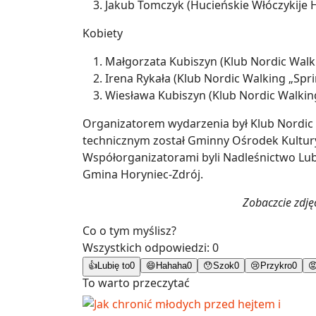
Jakub Tomczyk (Hucieńskie Włóczykije
Kobiety
Małgorzata Kubiszyn (Klub Nordic Walki
Irena Rykała (Klub Nordic Walking „Spr
Wiesława Kubiszyn (Klub Nordic Walking
Organizatorem wydarzenia był Klub Nordic
technicznym został Gminny Ośrodek Kultury,
Współorganizatorami byli Nadleśnictwo Lu
Gmina Horyniec-Zdrój.
Zobaczcie zdjęc
Co o tym myślisz?
Wszystkich odpowiedzi:
0
👍
Lubię to
0
😄
Hahaha
0
😯
Szok
0
😢
Przykro
0

To warto przeczytać