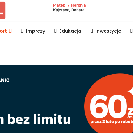
owiat lubaczowski
Piątek, 7 sierpnia
Kajetana, Donata
ort
Imprezy
Edukacja
Inwestycje