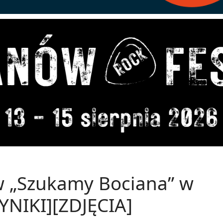
w „Szukamy Bociana” w
YNIKI][ZDJĘCIA]