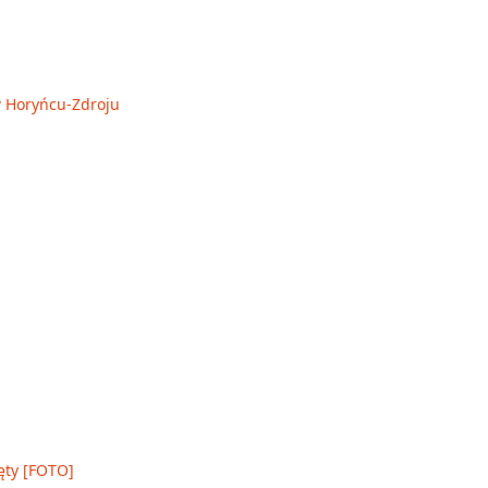
 w Horyńcu-Zdroju
ęty [FOTO]