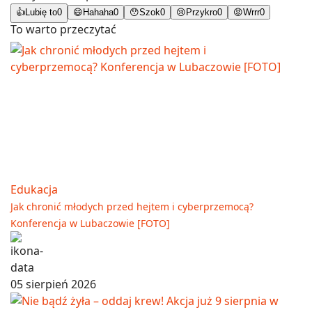
👍
Lubię to
0
😄
Hahaha
0
😯
Szok
0
😢
Przykro
0
😡
Wrrr
0
To warto przeczytać
Edukacja
Jak chronić młodych przed hejtem i cyberprzemocą?
Konferencja w Lubaczowie [FOTO]
05 sierpień 2026