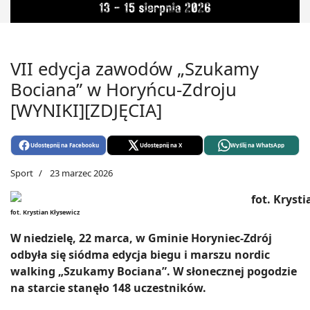
VII edycja zawodów „Szukamy
Bociana” w Horyńcu-Zdroju
[WYNIKI][ZDJĘCIA]
Udostępnij na Facebooku
Udostępnij na X
Wyślij na WhatsApp
Sport
23 marzec 2026
fot. Krystian Kłysewicz
W niedzielę, 22 marca, w Gminie Horyniec-Zdrój
odbyła się siódma edycja biegu i marszu nordic
walking „Szukamy Bociana”. W słonecznej pogodzie
na starcie stanęło 148 uczestników.