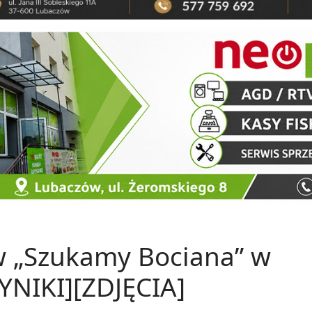
w „Szukamy Bociana” w
YNIKI][ZDJĘCIA]