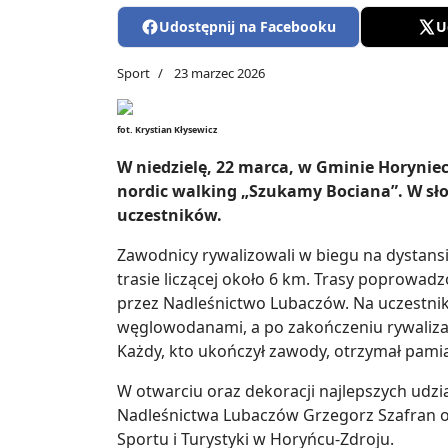
Udostępnij na Facebooku
U
Sport
23 marzec 2026
fot. Krystian Kłysewicz
W niedzielę, 22 marca, w Gminie Horyniec
nordic walking „Szukamy Bociana”. W sło
uczestników.
Zawodnicy rywalizowali w biegu na dystans
trasie liczącej około 6 km. Trasy poprowa
przez Nadleśnictwo Lubaczów. Na uczestnik
węglowodanami, a po zakończeniu rywalizac
Każdy, kto ukończył zawody, otrzymał pam
W otwarciu oraz dekoracji najlepszych udzia
Nadleśnictwa Lubaczów Grzegorz Szafran 
Sportu i Turystyki w Horyńcu-Zdroju.