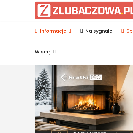
Informacje Lubaczów, p
Informacje
Na sygnale
Sp
Więcej