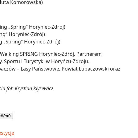
 Huta Komorowska)
ng „Spring” Horyniec-Zdrój)
ing” Horyniec-Zdrój)
 „Spring” Horyniec-Zdrój)
 Walking SPRING Horyniec-Zdrój. Partnerem
 Sportu i Turystyki w Horyńcu-Zdroju.
baczów – Lasy Państwowe, Powiat Lubaczowski oraz
ia fot. Krystian Kłysewicz

Wrrr
0