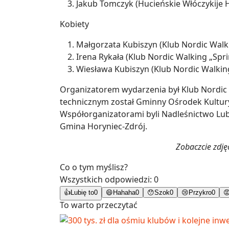
Jakub Tomczyk (Hucieńskie Włóczykije
Kobiety
Małgorzata Kubiszyn (Klub Nordic Walki
Irena Rykała (Klub Nordic Walking „Spr
Wiesława Kubiszyn (Klub Nordic Walking
Organizatorem wydarzenia był Klub Nordic
technicznym został Gminny Ośrodek Kultury,
Współorganizatorami byli Nadleśnictwo Lu
Gmina Horyniec-Zdrój.
Zobaczcie zdjęc
Co o tym myślisz?
Wszystkich odpowiedzi:
0
👍
Lubię to
0
😄
Hahaha
0
😯
Szok
0
😢
Przykro
0

To warto przeczytać