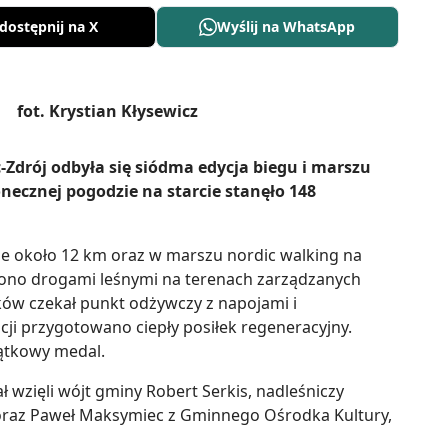
dostępnij na X
Wyślij na WhatsApp
-Zdrój odbyła się siódma edycja biegu i marszu
necznej pogodzie na starcie stanęło 148
ie około 12 km oraz w marszu nordic walking na
dzono drogami leśnymi na terenach zarządzanych
ów czekał punkt odżywczy z napojami i
ji przygotowano ciepły posiłek regeneracyjny.
iątkowy medal.
ł wzięli wójt gminy Robert Serkis, nadleśniczy
oraz Paweł Maksymiec z Gminnego Ośrodka Kultury,