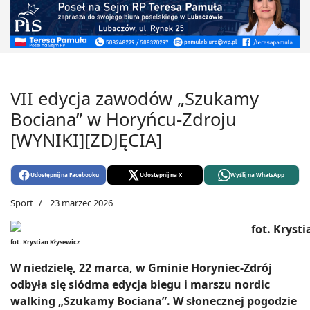
VII edycja zawodów „Szukamy
Bociana” w Horyńcu-Zdroju
[WYNIKI][ZDJĘCIA]
Udostępnij na Facebooku
Udostępnij na X
Wyślij na WhatsApp
Sport
23 marzec 2026
fot. Krystian Kłysewicz
W niedzielę, 22 marca, w Gminie Horyniec-Zdrój
odbyła się siódma edycja biegu i marszu nordic
walking „Szukamy Bociana”. W słonecznej pogodzie