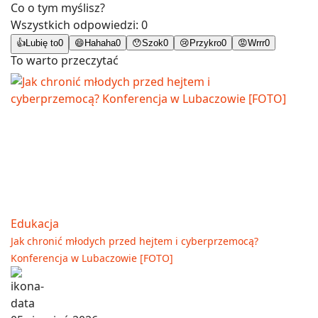
Co o tym myślisz?
Wszystkich odpowiedzi:
0
👍
Lubię to
0
😄
Hahaha
0
😯
Szok
0
😢
Przykro
0
😡
Wrrr
0
To warto przeczytać
Edukacja
Jak chronić młodych przed hejtem i cyberprzemocą?
Konferencja w Lubaczowie [FOTO]