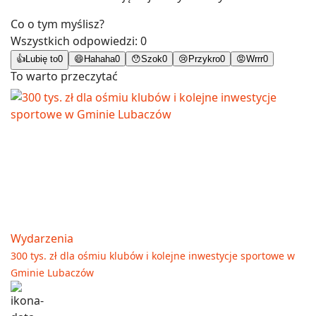
Co o tym myślisz?
Wszystkich odpowiedzi:
0
👍
Lubię to
0
😄
Hahaha
0
😯
Szok
0
😢
Przykro
0
😡
Wrrr
0
To warto przeczytać
Wydarzenia
300 tys. zł dla ośmiu klubów i kolejne inwestycje sportowe w
Gminie Lubaczów