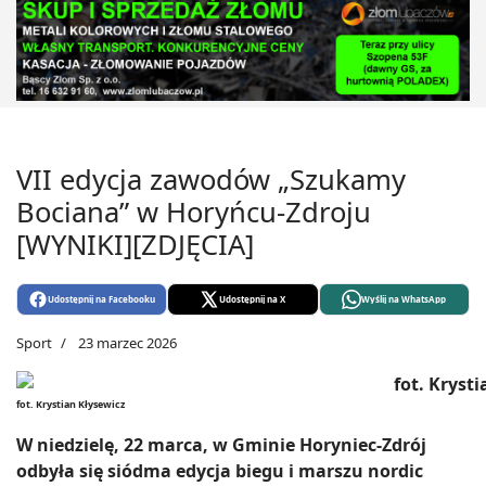
VII edycja zawodów „Szukamy
Bociana” w Horyńcu-Zdroju
[WYNIKI][ZDJĘCIA]
Udostępnij na Facebooku
Udostępnij na X
Wyślij na WhatsApp
Sport
23 marzec 2026
fot. Krystian Kłysewicz
W niedzielę, 22 marca, w Gminie Horyniec-Zdrój
odbyła się siódma edycja biegu i marszu nordic