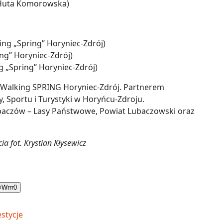
 Huta Komorowska)
ng „Spring” Horyniec-Zdrój)
ing” Horyniec-Zdrój)
 „Spring” Horyniec-Zdrój)
 Walking SPRING Horyniec-Zdrój. Partnerem
 Sportu i Turystyki w Horyńcu-Zdroju.
baczów – Lasy Państwowe, Powiat Lubaczowski oraz
ia fot. Krystian Kłysewicz

Wrrr
0