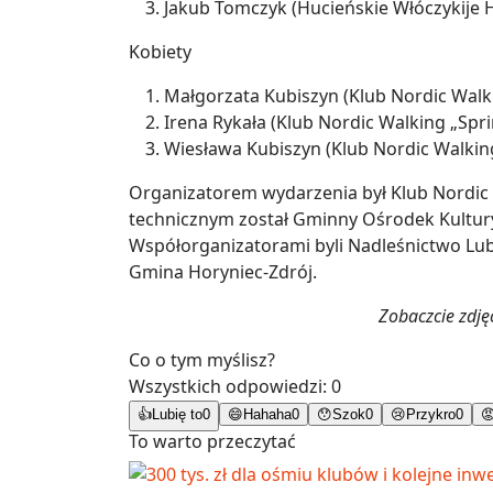
Jakub Tomczyk (Hucieńskie Włóczykije
Kobiety
Małgorzata Kubiszyn (Klub Nordic Walki
Irena Rykała (Klub Nordic Walking „Spr
Wiesława Kubiszyn (Klub Nordic Walking
Organizatorem wydarzenia był Klub Nordic
technicznym został Gminny Ośrodek Kultury,
Współorganizatorami byli Nadleśnictwo Lu
Gmina Horyniec-Zdrój.
Zobaczcie zdjęc
Co o tym myślisz?
Wszystkich odpowiedzi:
0
👍
Lubię to
0
😄
Hahaha
0
😯
Szok
0
😢
Przykro
0

To warto przeczytać