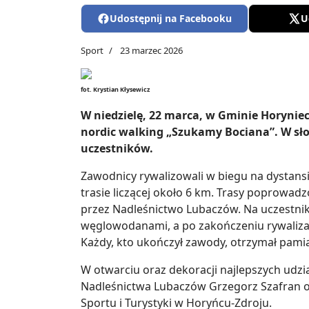
Udostępnij na Facebooku
U
Sport
23 marzec 2026
fot. Krystian Kłysewicz
W niedzielę, 22 marca, w Gminie Horyniec
nordic walking „Szukamy Bociana”. W sło
uczestników.
Zawodnicy rywalizowali w biegu na dystans
trasie liczącej około 6 km. Trasy poprowa
przez Nadleśnictwo Lubaczów. Na uczestnik
węglowodanami, a po zakończeniu rywalizac
Każdy, kto ukończył zawody, otrzymał pam
W otwarciu oraz dekoracji najlepszych udzia
Nadleśnictwa Lubaczów Grzegorz Szafran 
Sportu i Turystyki w Horyńcu-Zdroju.