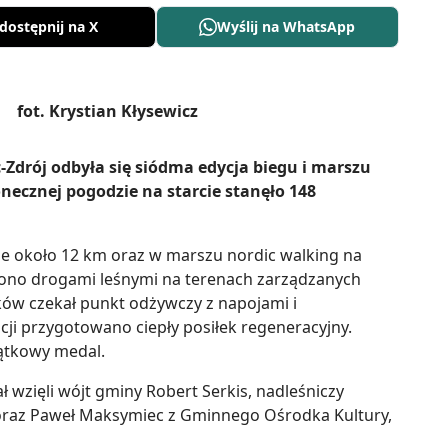
dostępnij na X
Wyślij na WhatsApp
-Zdrój odbyła się siódma edycja biegu i marszu
necznej pogodzie na starcie stanęło 148
ie około 12 km oraz w marszu nordic walking na
dzono drogami leśnymi na terenach zarządzanych
ów czekał punkt odżywczy z napojami i
ji przygotowano ciepły posiłek regeneracyjny.
iątkowy medal.
ł wzięli wójt gminy Robert Serkis, nadleśniczy
oraz Paweł Maksymiec z Gminnego Ośrodka Kultury,