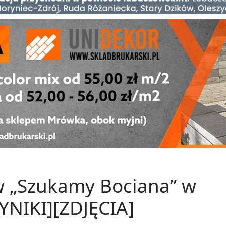
w „Szukamy Bociana” w
YNIKI][ZDJĘCIA]