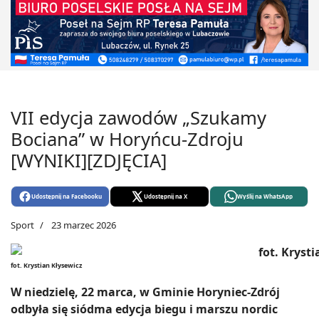
VII edycja zawodów „Szukamy
Bociana” w Horyńcu-Zdroju
[WYNIKI][ZDJĘCIA]
Udostępnij na Facebooku
Udostępnij na X
Wyślij na WhatsApp
Sport
23 marzec 2026
fot. Krystian Kłysewicz
W niedzielę, 22 marca, w Gminie Horyniec-Zdrój
odbyła się siódma edycja biegu i marszu nordic