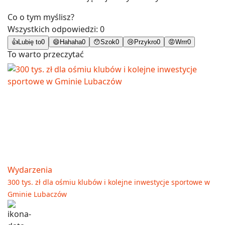
Co o tym myślisz?
Wszystkich odpowiedzi:
0
👍
Lubię to
0
😄
Hahaha
0
😯
Szok
0
😢
Przykro
0
😡
Wrrr
0
To warto przeczytać
Wydarzenia
300 tys. zł dla ośmiu klubów i kolejne inwestycje sportowe w
Gminie Lubaczów