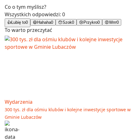
Co o tym myślisz?
Wszystkich odpowiedzi:
0
👍
Lubię to
0
😄
Hahaha
0
😯
Szok
0
😢
Przykro
0
😡
Wrrr
0
To warto przeczytać
Wydarzenia
300 tys. zł dla ośmiu klubów i kolejne inwestycje sportowe w
Gminie Lubaczów