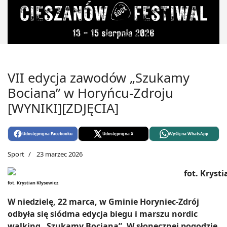
VII edycja zawodów „Szukamy
Bociana” w Horyńcu-Zdroju
[WYNIKI][ZDJĘCIA]
Udostępnij na Facebooku
Udostępnij na X
Wyślij na WhatsApp
Sport
23 marzec 2026
fot. Krystian Kłysewicz
W niedzielę, 22 marca, w Gminie Horyniec-Zdrój
odbyła się siódma edycja biegu i marszu nordic
walking „Szukamy Bociana”. W słonecznej pogodzie