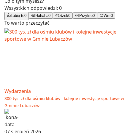
Co o tym myślisz?
Wszystkich odpowiedzi:
0
👍
Lubię to
0
😄
Hahaha
0
😯
Szok
0
😢
Przykro
0
😡
Wrrr
0
To warto przeczytać
Wydarzenia
300 tys. zł dla ośmiu klubów i kolejne inwestycje sportowe w
Gminie Lubaczów
07 sierpień 2026