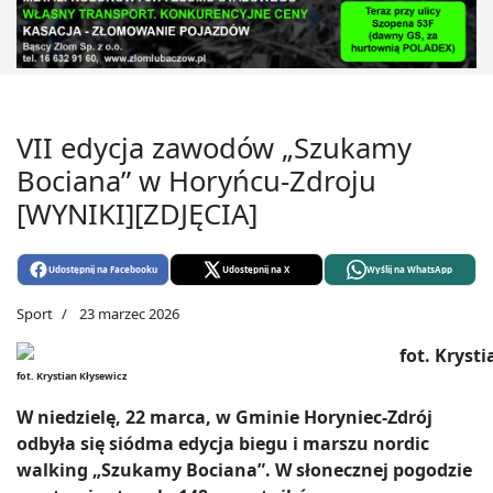
VII edycja zawodów „Szukamy
Bociana” w Horyńcu-Zdroju
[WYNIKI][ZDJĘCIA]
Udostępnij na Facebooku
Udostępnij na X
Wyślij na WhatsApp
Sport
23 marzec 2026
fot. Krystian Kłysewicz
W niedzielę, 22 marca, w Gminie Horyniec-Zdrój
odbyła się siódma edycja biegu i marszu nordic
walking „Szukamy Bociana”. W słonecznej pogodzie