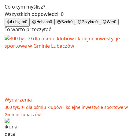
Co o tym myślisz?
Wszystkich odpowiedzi:
0
👍
Lubię to
0
😄
Hahaha
0
😯
Szok
0
😢
Przykro
0
😡
Wrrr
0
To warto przeczytać
Wydarzenia
300 tys. zł dla ośmiu klubów i kolejne inwestycje sportowe w
Gminie Lubaczów