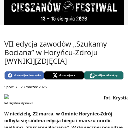
VII edycja zawodów „Szukamy
Bociana” w Horyńcu-Zdroju
[WYNIKI][ZDJĘCIA]
Udostępnij na Facebooku
Udostępnij na X
Wyślij na WhatsApp
Sport
23 marzec 2026
fot. Krystian Kłysewicz
W niedzielę, 22 marca, w Gminie Horyniec-Zdrój
odbyła się siódma edycja biegu i marszu nordic
walking „Szukamy Bociana”. W słonecznej pogodzie