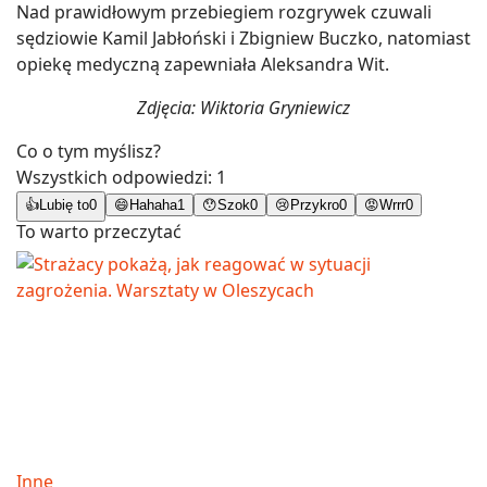
Nad prawidłowym przebiegiem rozgrywek czuwali
sędziowie Kamil Jabłoński i Zbigniew Buczko, natomiast
opiekę medyczną zapewniała Aleksandra Wit.
Zdjęcia: Wiktoria Gryniewicz
Co o tym myślisz?
Wszystkich odpowiedzi:
1
👍
Lubię to
0
😄
Hahaha
1
😯
Szok
0
😢
Przykro
0
😡
Wrrr
0
To warto przeczytać
Inne