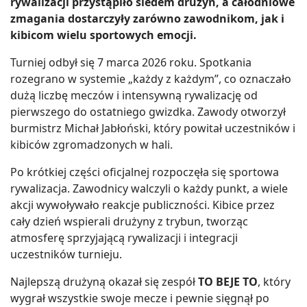
rywalizacji przystąpiło siedem drużyn, a całodniowe
zmagania dostarczyły zarówno zawodnikom, jak i
kibicom wielu sportowych emocji.
Turniej odbył się 7 marca 2026 roku. Spotkania
rozegrano w systemie „każdy z każdym”, co oznaczało
dużą liczbę meczów i intensywną rywalizację od
pierwszego do ostatniego gwizdka. Zawody otworzył
burmistrz Michał Jabłoński, który powitał uczestników i
kibiców zgromadzonych w hali.
Po krótkiej części oficjalnej rozpoczęła się sportowa
rywalizacja. Zawodnicy walczyli o każdy punkt, a wiele
akcji wywoływało reakcje publiczności. Kibice przez
cały dzień wspierali drużyny z trybun, tworząc
atmosferę sprzyjającą rywalizacji i integracji
uczestników turnieju.
Najlepszą drużyną okazał się zespół
TO BEJE TO
, który
wygrał wszystkie swoje mecze i pewnie sięgnął po