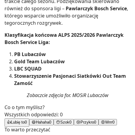
trakcie całego sezonu. Podziękowania skierowano
również do sponsora ligi –
Pawlarczyk Bosch Service
,
którego wsparcie umożliwiło organizację
tegorocznych rozgrywek.
Klasyfikacja końcowa ALPS 2025/2026 Pawlarczyk
Bosch Service Liga:
PB Lubaczów
Gold Team Lubaczów
LBC SQUAD
Stowarzyszenie Pasjonaci Siatkówki Out Team
Zamość
Zobaczcie zdjęcia for. MOSiR Lubaczów
Co o tym myślisz?
Wszystkich odpowiedzi:
0
👍
Lubię to
0
😄
Hahaha
0
😯
Szok
0
😢
Przykro
0
😡
Wrrr
0
To warto przeczytać