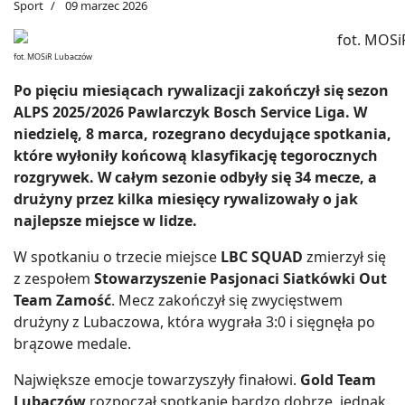
Sport
09 marzec 2026
fot. MOSiR Lubaczów
Po pięciu miesiącach rywalizacji zakończył się sezon
ALPS 2025/2026 Pawlarczyk Bosch Service Liga. W
niedzielę, 8 marca, rozegrano decydujące spotkania,
które wyłoniły końcową klasyfikację tegorocznych
rozgrywek. W całym sezonie odbyły się 34 mecze, a
drużyny przez kilka miesięcy rywalizowały o jak
najlepsze miejsce w lidze.
W spotkaniu o trzecie miejsce
LBC SQUAD
zmierzył się
z zespołem
Stowarzyszenie Pasjonaci Siatkówki Out
Team Zamość
. Mecz zakończył się zwycięstwem
drużyny z Lubaczowa, która wygrała 3:0 i sięgnęła po
brązowe medale.
Największe emocje towarzyszyły finałowi.
Gold Team
Lubaczów
rozpoczął spotkanie bardzo dobrze, jednak