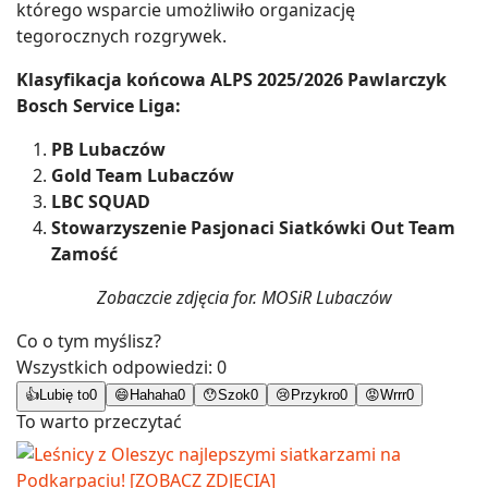
którego wsparcie umożliwiło organizację
tegorocznych rozgrywek.
Klasyfikacja końcowa ALPS 2025/2026 Pawlarczyk
Bosch Service Liga:
PB Lubaczów
Gold Team Lubaczów
LBC SQUAD
Stowarzyszenie Pasjonaci Siatkówki Out Team
Zamość
Zobaczcie zdjęcia for. MOSiR Lubaczów
Co o tym myślisz?
Wszystkich odpowiedzi:
0
👍
Lubię to
0
😄
Hahaha
0
😯
Szok
0
😢
Przykro
0
😡
Wrrr
0
To warto przeczytać