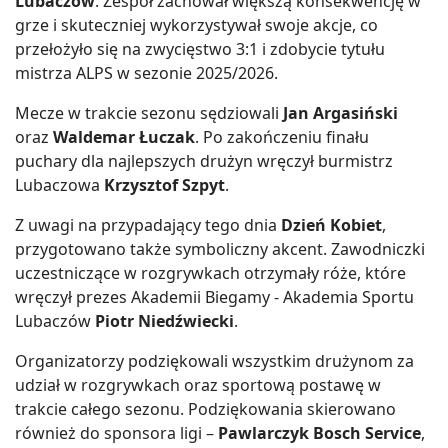
Lubaczów
. Zespół zachował większą konsekwencję w
grze i skuteczniej wykorzystywał swoje akcje, co
przełożyło się na zwycięstwo 3:1 i zdobycie tytułu
mistrza ALPS w sezonie 2025/2026.
Mecze w trakcie sezonu sędziowali
Jan Argasiński
oraz
Waldemar Łuczak
. Po zakończeniu finału
puchary dla najlepszych drużyn wręczył burmistrz
Lubaczowa
Krzysztof Szpyt
.
Z uwagi na przypadający tego dnia
Dzień Kobiet
,
przygotowano także symboliczny akcent. Zawodniczki
uczestniczące w rozgrywkach otrzymały róże, które
wręczył prezes Akademii Biegamy - Akademia Sportu
Lubaczów
Piotr Niedźwiecki
.
Organizatorzy podziękowali wszystkim drużynom za
udział w rozgrywkach oraz sportową postawę w
trakcie całego sezonu. Podziękowania skierowano
również do sponsora ligi –
Pawlarczyk Bosch Service
,