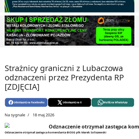
Strażnicy graniczni z Lubaczowa
odznaczeni przez Prezydenta RP
[ZDJĘCIA]
Udostępnij na Facebooku
Udostępnij na X
Wyślij na WhatsApp
Na sygnale
18 maj 2026
Odznaczenie otrzymał zastępca komendanta BiOSG płk Marek Soliszewski