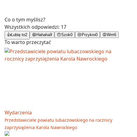
Co o tym myślisz?
Wszystkich odpowiedzi:
17
👍
Lubię to
2
😄
Hahaha
9
😯
Szok
0
😢
Przykro
0
😡
Wrrr
6
To warto przeczytać
Wydarzenia
Przedstawiciele powiatu lubaczowskiego na rocznicy
zaprzysiężenia Karola Nawrockiego