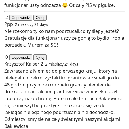
funkcjonariuszy odnzacza 😉 Ot cały PiS w pigułce.
2
Odpowiedz
Cytuj
Ppp
2 miesięcy 21 days
Nie rzekomo tylko nam podrzucali,co ty ślepy jesteś?
Gratulacje dla funkcjonariuszy ze gonią to bydlo i robia
porzadek. Murem za SG!
0
Odpowiedz
Cytuj
Krzysztof Kaiser 2
2 miesięcy 21 days
Zawracano z Niemiec do pierwszego kraju, ktory na
nielegalu przekroczył taki imigrantów a złapali go do
48 godzin przy przekroczneiu granicy niemieckie
do.kraju gdzie taki imigrantów złożył wniosek o azyl
lub otrzymał ochronę. Potem całe ten ruch Bakiewicza
się ośmieszył bo praktycznie okazalo się, że do
jakiegos nielegalnego podrzucania nie dochodziło.
Ośmieszyliśmy się na cały świat tymi naszymi akcjami
Bąkiewicza.