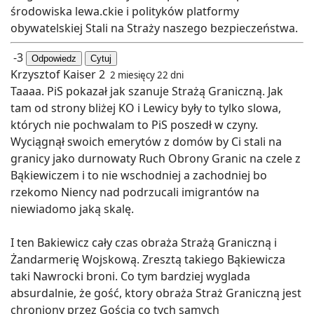
środowiska lewa.ckie i polityków platformy
obywatelskiej Stali na Straży naszego bezpieczeństwa.
-3
Odpowiedz
Cytuj
Krzysztof Kaiser 2
2 miesięcy 22 dni
Taaaa. PiS pokazał jak szanuje Strażą Graniczną. Jak
tam od strony bliżej KO i Lewicy były to tylko slowa,
których nie pochwalam to PiS poszedł w czyny.
Wyciągnął swoich emerytów z domów by Ci stali na
granicy jako durnowaty Ruch Obrony Granic na czele z
Bąkiewiczem i to nie wschodniej a zachodniej bo
rzekomo Niency nad podrzucali imigrantów na
niewiadomo jaką skalę.
I ten Bakiewicz cały czas obraża Strażą Graniczną i
Żandarmerię Wojskową. Zresztą takiego Bąkiewicza
taki Nawrocki broni. Co tym bardziej wyglada
absurdalnie, że gość, ktory obraża Straż Graniczną jest
chroniony przez Gościa co tych samych