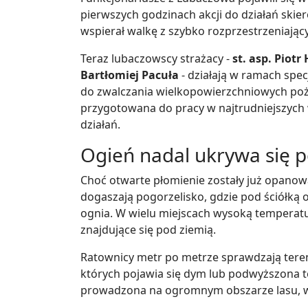
pierwszych godzinach akcji do działań skie
wspierał walkę z szybko rozprzestrzeniając
Teraz lubaczowscy strażacy -
st. asp. Piotr
Bartłomiej Pacuła
- działają w ramach spe
do zwalczania wielkopowierzchniowych po
przygotowana do pracy w najtrudniejszych
działań.
Ogień nadal ukrywa się p
Choć otwarte płomienie zostały już opanow
dogaszają pogorzelisko, gdzie pod ściółką 
ognia. W wielu miejscach wysoką temperatu
znajdujące się pod ziemią.
Ratownicy metr po metrze sprawdzają teren,
których pojawia się dym lub podwyższona 
prowadzona na ogromnym obszarze lasu, wy