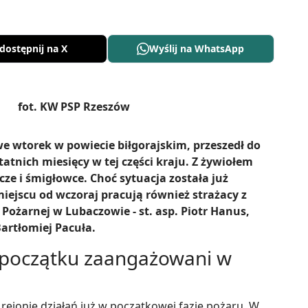
dostępnij na X
Wyślij na WhatsApp
we wtorek w powiecie biłgorajskim, przeszedł do
tatnich miesięcy w tej części kraju. Z żywiołem
cze i śmigłowce. Choć sytuacja została już
iejscu od wczoraj pracują również strażacy z
żarnej w Lubaczowie - st. asp. Piotr Hanus,
artłomiej Pacuła.
 początku zaangażowani w
rejonie działań już w początkowej fazie pożaru. W