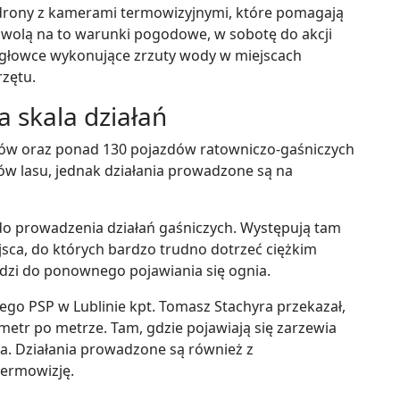
drony z kamerami termowizyjnymi, które pomagają
ozwolą na to warunki pogodowe, w sobotę do akcji
głowce wykonujące zrzuty wody w miejscach
rzętu.
a skala działań
aków oraz ponad 130 pojazdów ratowniczo-gaśniczych
rów lasu, jednak działania prowadzone są na
do prowadzenia działań gaśniczych. Występują tam
ejsca, do których bardzo trudno dotrzeć ciężkim
odzi do ponownego pojawiania się ognia.
o PSP w Lublinie kpt. Tomasz Stachyra przekazał,
metr po metrze. Tam, gdzie pojawiają się zarzewia
da. Działania prowadzone są również z
ermowizję.