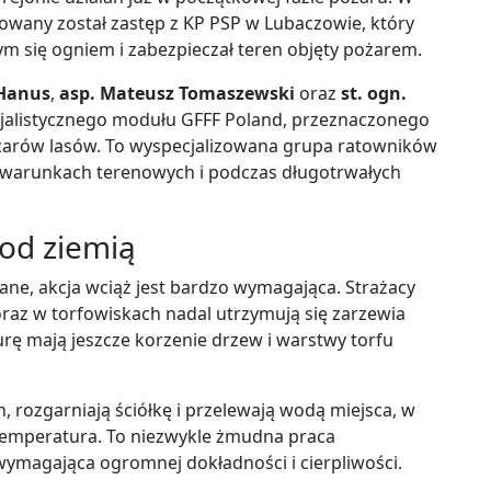
rowany został zastęp z KP PSP w Lubaczowie, który
ym się ogniem i zabezpieczał teren objęty pożarem.
 Hanus
,
asp. Mateusz Tomaszewski
oraz
st. ogn.
cjalistycznego modułu GFFF Poland, przeznaczonego
żarów lasów. To wyspecjalizowana grupa ratowników
 warunkach terenowych i podczas długotrwałych
od ziemią
ane, akcja wciąż jest bardzo wymagająca. Strażacy
oraz w torfowiskach nadal utrzymują się zarzewia
rę mają jeszcze korzenie drzew i warstwy torfu
 rozgarniają ściółkę i przelewają wodą miejsca, w
temperatura. To niezwykle żmudna praca
magająca ogromnej dokładności i cierpliwości.