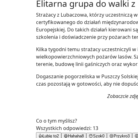
Elitarna grupa do walki 
Strażacy z Lubaczowa, którzy uczestniczą w
certyfikowanego do działań międzynarodo
Europejskiej. Do takich działań kierowani s
szkolenia i doświadczenie przy pożarach te
Kilka tygodni temu strażacy uczestniczyli 
wielkopowierzchniowych pożarów lasów. Sz
terenie, budowę linii gaśniczych oraz wykor
Dogaszanie pogorzeliska w Puszczy Solskiej
czas pozostają w gotowości, aby nie dopuś
Zobaczcie zdj
Co o tym myślisz?
Wszystkich odpowiedzi:
13
👍
Lubię to
2
😄
Hahaha
8
😯
Szok
0
😢
Przykro
3
