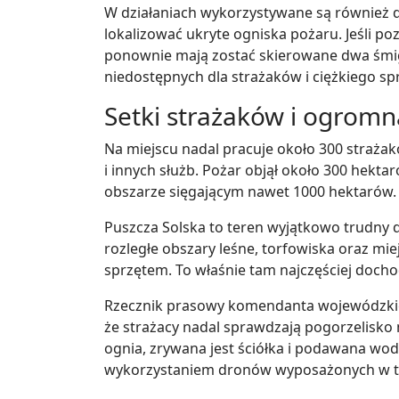
W działaniach wykorzystywane są również 
lokalizować ukryte ogniska pożaru. Jeśli p
ponownie mają zostać skierowane dwa śmi
niedostępnych dla strażaków i ciężkiego sp
Setki strażaków i ogromn
Na miejscu nadal pracuje około 300 straż
i innych służb. Pożar objął około 300 hekta
obszarze sięgającym nawet 1000 hektarów.
Puszcza Solska to teren wyjątkowo trudny 
rozległe obszary leśne, torfowiska oraz mi
sprzętem. To właśnie tam najczęściej doch
Rzecznik prasowy komendanta wojewódzkieg
że strażacy nadal sprawdzają pogorzelisko 
ognia, zrywana jest ściółka i podawana wo
wykorzystaniem dronów wyposażonych w t