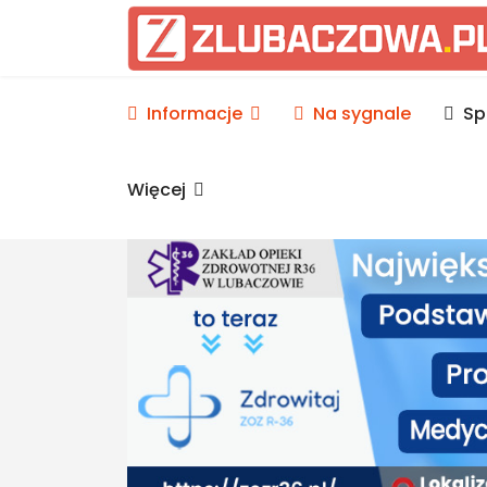
Informacje Lubaczów, p
Informacje
Na sygnale
Sp
Więcej