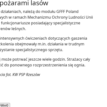
z pożarami lasów
 działaniach, należą do modułu GFFF Poland
wych w ramach Mechanizmu Ochrony Ludności Unii
ą funkcjonariusze posiadający specjalistyczne
renów leśnych.
w intensywnych ćwiczeniach dotyczących gaszenia
kolenia obejmowały m.in. działania w trudnym
zystanie specjalistycznego sprzętu.
 może potrwać jeszcze wiele godzin. Strażacy cały
cić do ponownego rozprzestrzenienia się ognia.
ęcia fot. KW PSP Rzeszów

Wrrr
0