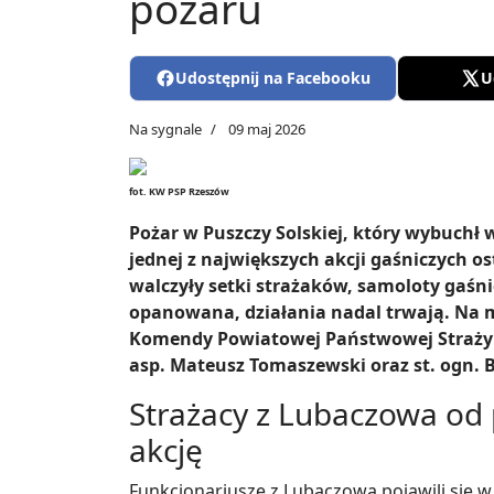
pożaru
Udostępnij na Facebooku
U
Na sygnale
09 maj 2026
fot. KW PSP Rzeszów
Pożar w Puszczy Solskiej, który wybuchł 
jednej z największych akcji gaśniczych os
walczyły setki strażaków, samoloty gaśni
opanowana, działania nadal trwają. Na m
Komendy Powiatowej Państwowej Straży Po
asp. Mateusz Tomaszewski oraz st. ogn. B
Strażacy z Lubaczowa od
akcję
Funkcjonariusze z Lubaczowa pojawili się w 