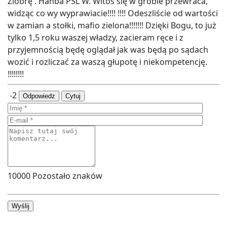
Ziobrę . Hańba PSL W. Witos się w grobie przewraca,
widząc co wy wyprawiacie!!!! !!!! Odeszliście od wartości
w zamian a stołki, mafio zielona!!!!!!! Dzięki Bogu, to już
tylko 1,5 roku waszej władzy, zacieram ręce i z
przyjemnością będę oglądał jak was będą po sądach
wozić i rozliczać za waszą głupotę i niekompetencję.
!!!!!!!!
-2
Odpowiedz
Cytuj
10000
Pozostało znaków
Wyślij