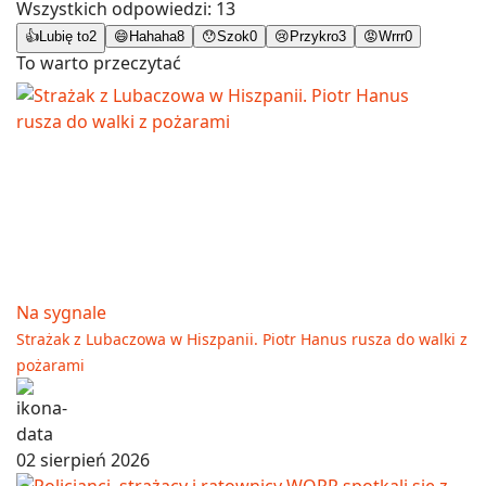
Wszystkich odpowiedzi:
13
👍
Lubię to
2
😄
Hahaha
8
😯
Szok
0
😢
Przykro
3
😡
Wrrr
0
To warto przeczytać
Na sygnale
Strażak z Lubaczowa w Hiszpanii. Piotr Hanus rusza do walki z
pożarami
02 sierpień 2026