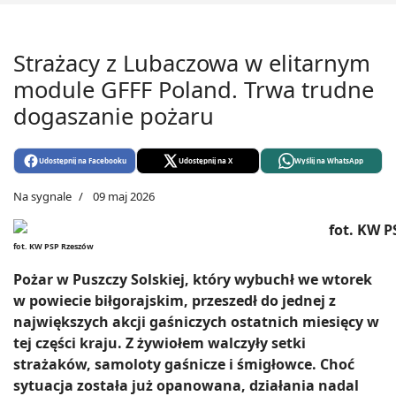
Strażacy z Lubaczowa w elitarnym
module GFFF Poland. Trwa trudne
dogaszanie pożaru
Udostępnij na Facebooku
Udostępnij na X
Wyślij na WhatsApp
Na sygnale
09 maj 2026
fot. KW PSP Rzeszów
Pożar w Puszczy Solskiej, który wybuchł we wtorek
w powiecie biłgorajskim, przeszedł do jednej z
największych akcji gaśniczych ostatnich miesięcy w
tej części kraju. Z żywiołem walczyły setki
strażaków, samoloty gaśnicze i śmigłowce. Choć
sytuacja została już opanowana, działania nadal