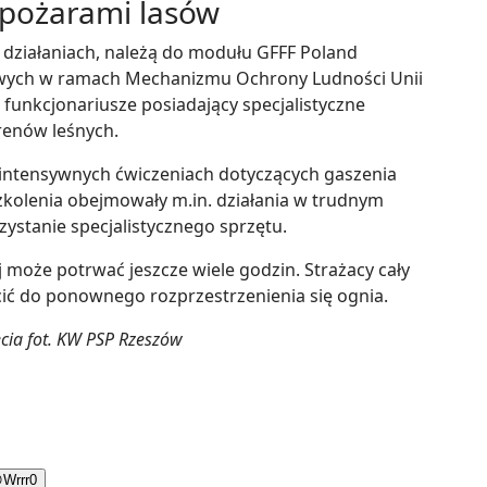
z pożarami lasów
 działaniach, należą do modułu GFFF Poland
wych w ramach Mechanizmu Ochrony Ludności Unii
ą funkcjonariusze posiadający specjalistyczne
renów leśnych.
w intensywnych ćwiczeniach dotyczących gaszenia
kolenia obejmowały m.in. działania w trudnym
zystanie specjalistycznego sprzętu.
 może potrwać jeszcze wiele godzin. Strażacy cały
cić do ponownego rozprzestrzenienia się ognia.
ęcia fot. KW PSP Rzeszów

Wrrr
0