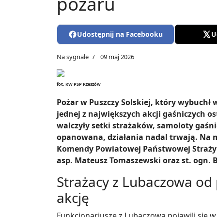
pożaru
Udostępnij na Facebooku
U
Na sygnale
09 maj 2026
fot. KW PSP Rzeszów
Pożar w Puszczy Solskiej, który wybuchł 
jednej z największych akcji gaśniczych os
walczyły setki strażaków, samoloty gaśni
opanowana, działania nadal trwają. Na m
Komendy Powiatowej Państwowej Straży Po
asp. Mateusz Tomaszewski oraz st. ogn. B
Strażacy z Lubaczowa od
akcję
Funkcjonariusze z Lubaczowa pojawili się w 