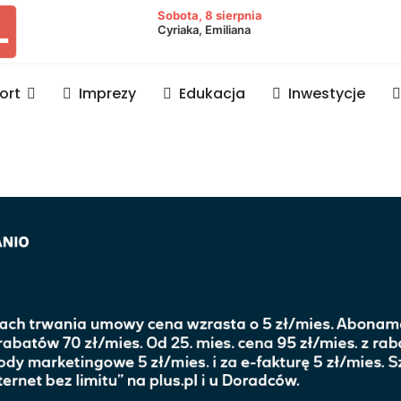
owiat lubaczowski
Sobota, 8 sierpnia
Cyriaka, Emiliana
ort
Imprezy
Edukacja
Inwestycje