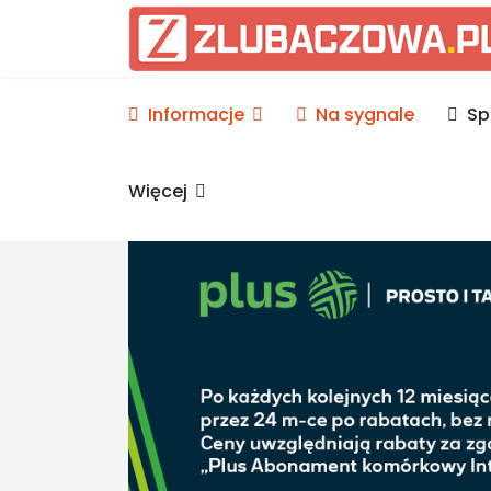
Informacje Lubaczów, p
Informacje
Na sygnale
Sp
Więcej