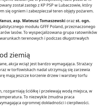
rowany został zastęp z KP PSP w Lubaczowie, który
ym się ogniem i zabezpieczał teren objęty pożarem.
 Hanus
,
asp. Mateusz Tomaszewski
oraz
st. ogn.
cjalistycznego modułu GFFF Poland, przeznaczonego
żarów lasów. To wyspecjalizowana grupa ratowników
 warunkach terenowych i podczas długotrwałych
od ziemią
ane, akcja wciąż jest bardzo wymagająca. Strażacy
oraz w torfowiskach nadal utrzymują się zarzewia
rę mają jeszcze korzenie drzew i warstwy torfu
 rozgarniają ściółkę i przelewają wodą miejsca, w
temperatura. To niezwykle żmudna praca
magająca ogromnej dokładności i cierpliwości.