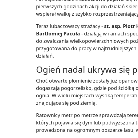
pierwszych godzinach akcji do działań skie
wspierał walkę z szybko rozprzestrzeniając
Teraz lubaczowscy strażacy -
st. asp. Piotr
Bartłomiej Pacuła
- działają w ramach spe
do zwalczania wielkopowierzchniowych po
przygotowana do pracy w najtrudniejszych
działań.
Ogień nadal ukrywa się p
Choć otwarte płomienie zostały już opanow
dogaszają pogorzelisko, gdzie pod ściółką 
ognia. W wielu miejscach wysoką temperatu
znajdujące się pod ziemią.
Ratownicy metr po metrze sprawdzają teren,
których pojawia się dym lub podwyższona 
prowadzona na ogromnym obszarze lasu, wy