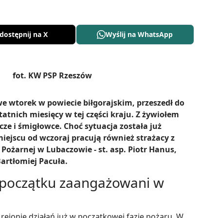
dostępnij na X
Wyślij na WhatsApp
we wtorek w powiecie biłgorajskim, przeszedł do
tatnich miesięcy w tej części kraju. Z żywiołem
cze i śmigłowce. Choć sytuacja została już
iejscu od wczoraj pracują również strażacy z
żarnej w Lubaczowie - st. asp. Piotr Hanus,
artłomiej Pacuła.
 początku zaangażowani w
rejonie działań już w początkowej fazie pożaru. W