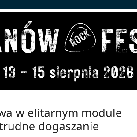
owa w elitarnym module
 trudne dogaszanie