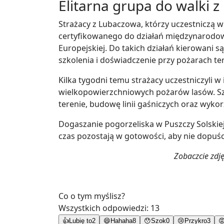
Elitarna grupa do walki 
Strażacy z Lubaczowa, którzy uczestniczą w
certyfikowanego do działań międzynarodo
Europejskiej. Do takich działań kierowani s
szkolenia i doświadczenie przy pożarach te
Kilka tygodni temu strażacy uczestniczyli 
wielkopowierzchniowych pożarów lasów. Sz
terenie, budowę linii gaśniczych oraz wykor
Dogaszanie pogorzeliska w Puszczy Solskiej
czas pozostają w gotowości, aby nie dopuś
Zobaczcie zdj
Co o tym myślisz?
Wszystkich odpowiedzi:
13
👍
Lubię to
2
😄
Hahaha
8
😯
Szok
0
😢
Przykro
3
