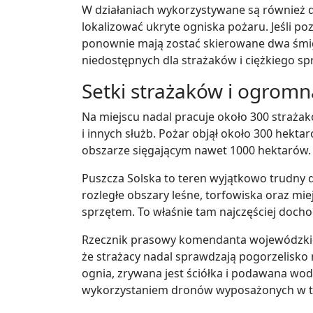
W działaniach wykorzystywane są również 
lokalizować ukryte ogniska pożaru. Jeśli p
ponownie mają zostać skierowane dwa śmi
niedostępnych dla strażaków i ciężkiego sp
Setki strażaków i ogromn
Na miejscu nadal pracuje około 300 straż
i innych służb. Pożar objął około 300 hekta
obszarze sięgającym nawet 1000 hektarów.
Puszcza Solska to teren wyjątkowo trudny 
rozległe obszary leśne, torfowiska oraz mi
sprzętem. To właśnie tam najczęściej doch
Rzecznik prasowy komendanta wojewódzkieg
że strażacy nadal sprawdzają pogorzelisko 
ognia, zrywana jest ściółka i podawana wo
wykorzystaniem dronów wyposażonych w t