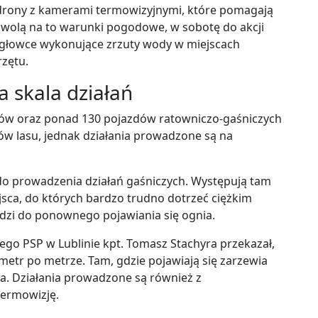
drony z kamerami termowizyjnymi, które pomagają
ozwolą na to warunki pogodowe, w sobotę do akcji
głowce wykonujące zrzuty wody w miejscach
rzętu.
a skala działań
aków oraz ponad 130 pojazdów ratowniczo-gaśniczych
rów lasu, jednak działania prowadzone są na
do prowadzenia działań gaśniczych. Występują tam
ejsca, do których bardzo trudno dotrzeć ciężkim
odzi do ponownego pojawiania się ognia.
o PSP w Lublinie kpt. Tomasz Stachyra przekazał,
metr po metrze. Tam, gdzie pojawiają się zarzewia
da. Działania prowadzone są również z
ermowizję.