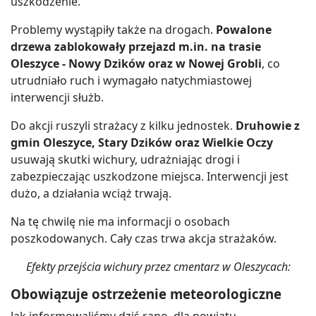
uszkodzenie.
Problemy wystąpiły także na drogach.
Powalone
drzewa zablokowały przejazd m.in. na trasie
Oleszyce - Nowy Dzików oraz w Nowej Grobli
, co
utrudniało ruch i wymagało natychmiastowej
interwencji służb.
Do akcji ruszyli strażacy z kilku jednostek.
Druhowie z
gmin Oleszyce, Stary Dzików oraz Wielkie Oczy
usuwają skutki wichury, udrażniając drogi i
zabezpieczając uszkodzone miejsca. Interwencji jest
dużo, a działania wciąż trwają.
Na tę chwilę nie ma informacji o osobach
poszkodowanych. Cały czas trwa akcja strażaków.
Efekty przejścia wichury przez cmentarz w Oleszycach:
Obowiązuje ostrzeżenie meteorologiczne
Jak informowaliśmy dziś rano, dla powiatu