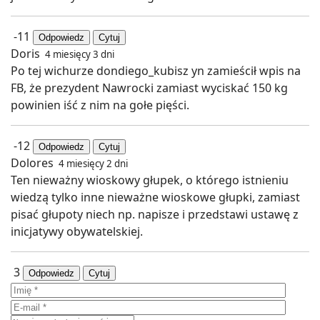
-11
Odpowiedz
Cytuj
Doris
4 miesięcy 3 dni
Po tej wichurze dondiego_kubisz yn zamieścił wpis na
FB, że prezydent Nawrocki zamiast wyciskać 150 kg
powinien iść z nim na gołe pięści.
-12
Odpowiedz
Cytuj
Dolores
4 miesięcy 2 dni
Ten nieważny wioskowy głupek, o którego istnieniu
wiedzą tylko inne nieważne wioskowe głupki, zamiast
pisać głupoty niech np. napisze i przedstawi ustawę z
inicjatywy obywatelskiej.
3
Odpowiedz
Cytuj