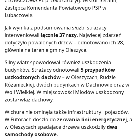
ZLUBACZOWA.PL przekazał bryg. Wiktor Serafin,
Zastępca Komendanta Powiatowego PSP w
Lubaczowie.
Jak wynika z podsumowania służb, strażacy
interweniowali
łącznie 37 razy
. Najwięcej zdarzeń
dotyczyło powalonych drzew – odnotowano ich
28
,
głównie na terenie gminy Oleszyce.
Silny wiatr spowodował również uszkodzenia
budynków. Strażacy odnotowali
5 przypadków
uszkodzonych dachów
– w Oleszycach, Rudzie
Różanieckiej, dwóch budynkach w Dachnowie oraz w
Woli Wielkiej. W miejscowości Młodów uszkodzony
został właz dachowy.
Wichura nie ominęła także infrastruktury i pojazdów.
W Futorach doszło do
zerwania linii energetycznej
, a
w Oleszycach spadające drzewa uszkodziły
dwa
samochody osobowe.