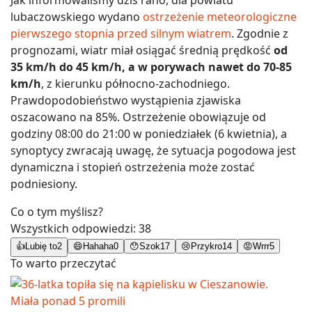
lubaczowskiego wydano
ostrzeżenie meteorologiczne
pierwszego stopnia przed silnym wiatrem
. Zgodnie z
prognozami, wiatr miał osiągać średnią prędkość
od
35 km/h do 45 km/h, a w porywach nawet do 70-85
km/h
, z kierunku północno-zachodniego.
Prawdopodobieństwo wystąpienia zjawiska
oszacowano na 85%. Ostrzeżenie obowiązuje od
godziny 08:00 do 21:00 w poniedziałek (6 kwietnia), a
synoptycy zwracają uwagę, że sytuacja pogodowa jest
dynamiczna i stopień ostrzeżenia może zostać
podniesiony.
Co o tym myślisz?
Wszystkich odpowiedzi:
38
👍
Lubię to
2
😄
Hahaha
0
😯
Szok
17
😢
Przykro
14
😡
Wrrr
5
To warto przeczytać