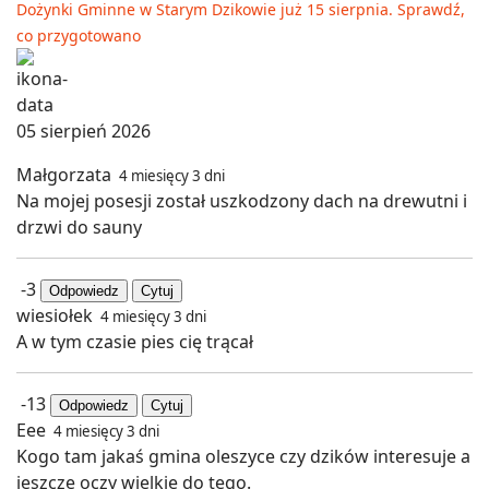
Dożynki Gminne w Starym Dzikowie już 15 sierpnia. Sprawdź,
co przygotowano
05 sierpień 2026
Małgorzata
4 miesięcy 3 dni
Na mojej posesji został uszkodzony dach na drewutni i
drzwi do sauny
-3
Odpowiedz
Cytuj
wiesiołek
4 miesięcy 3 dni
A w tym czasie pies cię trącał
-13
Odpowiedz
Cytuj
Eee
4 miesięcy 3 dni
Kogo tam jakaś gmina oleszyce czy dzików interesuje a
jeszcze oczy wielkie do tego.