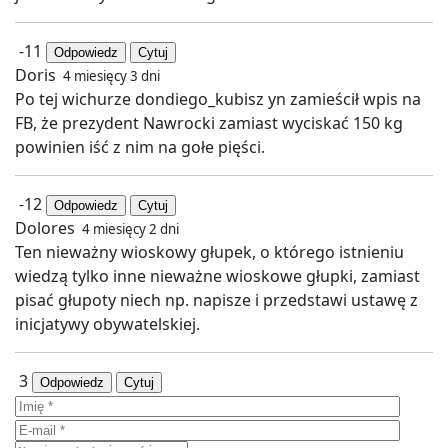
-11
Odpowiedz
Cytuj
Doris
4 miesięcy 3 dni
Po tej wichurze dondiego_kubisz yn zamieścił wpis na
FB, że prezydent Nawrocki zamiast wyciskać 150 kg
powinien iść z nim na gołe pięści.
-12
Odpowiedz
Cytuj
Dolores
4 miesięcy 2 dni
Ten nieważny wioskowy głupek, o którego istnieniu
wiedzą tylko inne nieważne wioskowe głupki, zamiast
pisać głupoty niech np. napisze i przedstawi ustawę z
inicjatywy obywatelskiej.
3
Odpowiedz
Cytuj