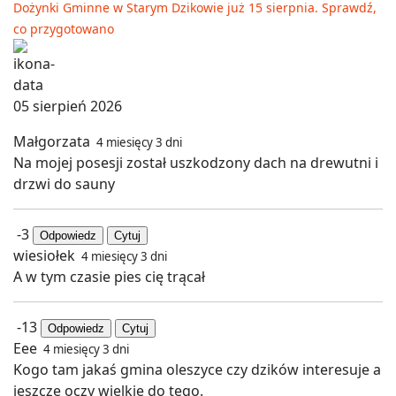
Dożynki Gminne w Starym Dzikowie już 15 sierpnia. Sprawdź,
co przygotowano
05 sierpień 2026
Małgorzata
4 miesięcy 3 dni
Na mojej posesji został uszkodzony dach na drewutni i
drzwi do sauny
-3
Odpowiedz
Cytuj
wiesiołek
4 miesięcy 3 dni
A w tym czasie pies cię trącał
-13
Odpowiedz
Cytuj
Eee
4 miesięcy 3 dni
Kogo tam jakaś gmina oleszyce czy dzików interesuje a
jeszcze oczy wielkie do tego.