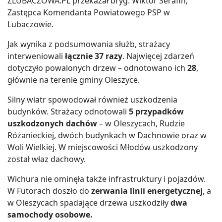
ZLUBACZOWA.PL przekazał bryg. Wiktor Serafin,
Zastępca Komendanta Powiatowego PSP w
Lubaczowie.
Jak wynika z podsumowania służb, strażacy
interweniowali
łącznie 37 razy
. Najwięcej zdarzeń
dotyczyło powalonych drzew – odnotowano ich
28
,
głównie na terenie gminy Oleszyce.
Silny wiatr spowodował również uszkodzenia
budynków. Strażacy odnotowali
5 przypadków
uszkodzonych dachów
– w Oleszycach, Rudzie
Różanieckiej, dwóch budynkach w Dachnowie oraz w
Woli Wielkiej. W miejscowości Młodów uszkodzony
został właz dachowy.
Wichura nie ominęła także infrastruktury i pojazdów.
W Futorach doszło do
zerwania linii energetycznej
, a
w Oleszycach spadające drzewa uszkodziły
dwa
samochody osobowe.