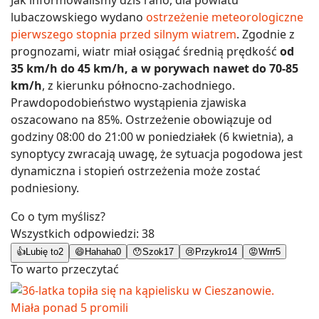
lubaczowskiego wydano
ostrzeżenie meteorologiczne
pierwszego stopnia przed silnym wiatrem
. Zgodnie z
prognozami, wiatr miał osiągać średnią prędkość
od
35 km/h do 45 km/h, a w porywach nawet do 70-85
km/h
, z kierunku północno-zachodniego.
Prawdopodobieństwo wystąpienia zjawiska
oszacowano na 85%. Ostrzeżenie obowiązuje od
godziny 08:00 do 21:00 w poniedziałek (6 kwietnia), a
synoptycy zwracają uwagę, że sytuacja pogodowa jest
dynamiczna i stopień ostrzeżenia może zostać
podniesiony.
Co o tym myślisz?
Wszystkich odpowiedzi:
38
👍
Lubię to
2
😄
Hahaha
0
😯
Szok
17
😢
Przykro
14
😡
Wrrr
5
To warto przeczytać