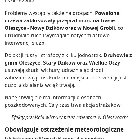
uszkodzenie.
Problemy wystąpiły także na drogach.
Powalone
drzewa zablokowały przejazd m.in. na trasie
Oleszyce - Nowy Dzików oraz w Nowej Grobli
, co
utrudniało ruch i wymagało natychmiastowej
interwencji służb.
Do akcji ruszyli strażacy z kilku jednostek.
Druhowie z
gmin Oleszyce, Stary Dzików oraz Wielkie Oczy
usuwają skutki wichury, udrażniając drogi i
zabezpieczając uszkodzone miejsca. Interwencji jest
dużo, a działania wciąż trwają.
Na tę chwilę nie ma informacji o osobach
poszkodowanych. Cały czas trwa akcja strażaków.
Efekty przejścia wichury przez cmentarz w Oleszycach:
Obowiązuje ostrzeżenie meteorologiczne
Jak informowaliśmy dziś rano, dla powiatu