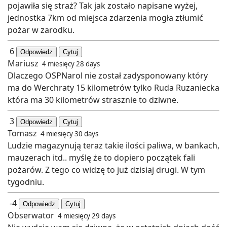
pojawiła się straż? Tak jak zostało napisane wyżej,
jednostka 7km od miejsca zdarzenia mogła ztłumić
pożar w zarodku.
6
Odpowiedz
Cytuj
Mariusz
4 miesięcy 28 days
Dlaczego OSPNarol nie został zadysponowany który
ma do Werchraty 15 kilometrów tylko Ruda Ruzaniecka
która ma 30 kilometrów strasznie to dziwne.
3
Odpowiedz
Cytuj
Tomasz
4 miesięcy 30 days
Ludzie magazynują teraz takie ilości paliwa, w bankach,
mauzerach itd.. myślę że to dopiero początek fali
pożarów. Z tego co widzę to już dzisiaj drugi. W tym
tygodniu.
-4
Odpowiedz
Cytuj
Obserwator
4 miesięcy 29 days