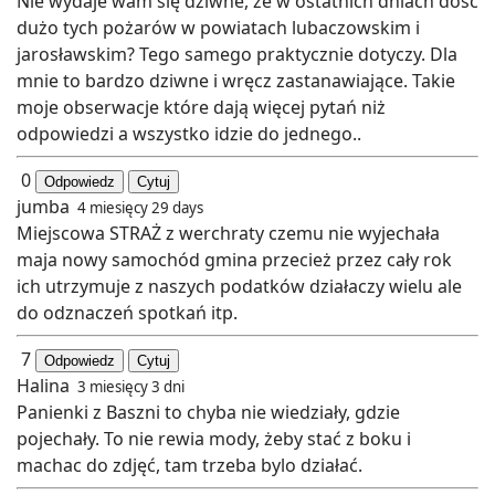
Nie wydaje wam się dziwne, że w ostatnich dniach dość
dużo tych pożarów w powiatach lubaczowskim i
jarosławskim? Tego samego praktycznie dotyczy. Dla
mnie to bardzo dziwne i wręcz zastanawiające. Takie
moje obserwacje które dają więcej pytań niż
odpowiedzi a wszystko idzie do jednego..
0
Odpowiedz
Cytuj
jumba
4 miesięcy 29 days
Miejscowa STRAŻ z werchraty czemu nie wyjechała
maja nowy samochód gmina przecież przez cały rok
ich utrzymuje z naszych podatków działaczy wielu ale
do odznaczeń spotkań itp.
7
Odpowiedz
Cytuj
Halina
3 miesięcy 3 dni
Panienki z Baszni to chyba nie wiedziały, gdzie
pojechały. To nie rewia mody, żeby stać z boku i
machac do zdjęć, tam trzeba bylo działać.