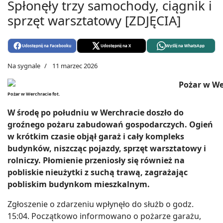
Spłonęły trzy samochody, ciągnik i
sprzęt warsztatowy [ZDJĘCIA]
Udostępnij na Facebooku
Udostępnij na X
Wyślij na WhatsApp
Na sygnale
11 marzec 2026
Pożar w Werchracie fot.
W środę po południu w Werchracie doszło do
groźnego pożaru zabudowań gospodarczych. Ogień
w krótkim czasie objął garaż i cały kompleks
budynków, niszcząc pojazdy, sprzęt warsztatowy i
rolniczy. Płomienie przeniosły się również na
pobliskie nieużytki z suchą trawą, zagrażając
pobliskim budynkom mieszkalnym.
Zgłoszenie o zdarzeniu wpłynęło do służb o godz.
15:04. Początkowo informowano o pożarze garażu,