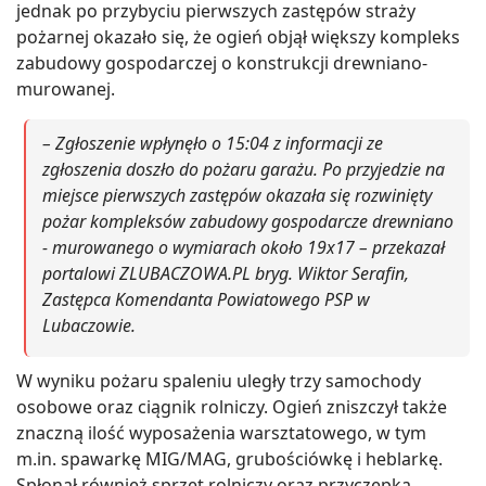
jednak po przybyciu pierwszych zastępów straży
pożarnej okazało się, że ogień objął większy kompleks
zabudowy gospodarczej o konstrukcji drewniano-
murowanej.
– Zgłoszenie wpłynęło o 15:04 z informacji ze
zgłoszenia doszło do pożaru garażu. Po przyjedzie na
miejsce pierwszych zastępów okazała się rozwinięty
pożar kompleksów zabudowy gospodarcze drewniano
- murowanego o wymiarach około 19x17 – przekazał
portalowi ZLUBACZOWA.PL bryg. Wiktor Serafin,
Zastępca Komendanta Powiatowego PSP w
Lubaczowie.
W wyniku pożaru spaleniu uległy trzy samochody
osobowe oraz ciągnik rolniczy. Ogień zniszczył także
znaczną ilość wyposażenia warsztatowego, w tym
m.in. spawarkę MIG/MAG, grubościówkę i heblarkę.
Spłonął również sprzęt rolniczy oraz przyczepka