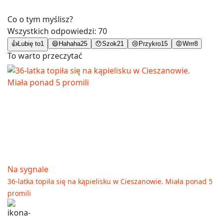
Co o tym myślisz?
Wszystkich odpowiedzi:
70
👍
Lubię to
1
😄
Hahaha
25
😯
Szok
21
😢
Przykro
15
😡
Wrrr
8
To warto przeczytać
Na sygnale
36-latka topiła się na kąpielisku w Cieszanowie. Miała ponad 5
promili