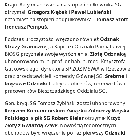
Kraju. Akty mianowania na stopień pułkownika SG
otrzymali
Grzegorz Kłębek
i
Paweł Lubieński
,
natomiast na stopień podpułkownika -
Tomasz Szott
i
Ireneusz Pempuś
.
Podczas uroczystości wręczono również
Odznaki
Straży Granicznej
, a Kapituła Odznaki Pamiątkowej
BiOSG przyznała swoje wyróżnienia.
Złotą Odznaką
uhonorowano m.in. prof. dr hab. n. med. Krzysztofa
Gutkowskiego, dyrektora SP ZOZ MSWiA w Rzeszowie,
oraz przedstawicieli Komendy Głównej SG.
Srebrne i
brązowe Odznaki
trafiły do oficerów, rezerwistów i
pracowników Bieszczadzkiego Oddziału SG.
Gen. bryg. SG Tomasz Zybiński został uhonorowany
Krzyżem Komandorskim Związku Żołnierzy Wojska
Polskiego
, a
płk SG Robert Kielar
otrzymał
Krzyż
Złoty z Gwiazdą ZŻWP
. Nowością tegorocznych
obchodów było wręczenie po raz pierwszy
Odznaki