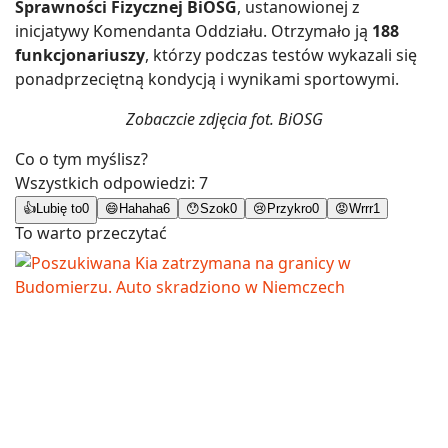
Sprawności Fizycznej BiOSG
, ustanowionej z
inicjatywy Komendanta Oddziału. Otrzymało ją
188
funkcjonariuszy
, którzy podczas testów wykazali się
ponadprzeciętną kondycją i wynikami sportowymi.
Zobaczcie zdjęcia fot. BiOSG
Co o tym myślisz?
Wszystkich odpowiedzi:
7
👍
Lubię to
0
😄
Hahaha
6
😯
Szok
0
😢
Przykro
0
😡
Wrrr
1
To warto przeczytać