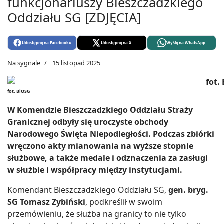
funkcjonariuszy Bieszczadzkiego
Oddziału SG [ZDJĘCIA]
Udostępnij na Facebooku
Udostępnij na X
Wyślij na WhatsApp
Na sygnale
15 listopad 2025
fot. BiOSG
W Komendzie Bieszczadzkiego Oddziału Straży
Granicznej odbyły się uroczyste obchody
Narodowego Święta Niepodległości. Podczas zbiórki
wręczono akty mianowania na wyższe stopnie
służbowe, a także medale i odznaczenia za zasługi
w służbie i współpracy między instytucjami.
Komendant Bieszczadzkiego Oddziału SG,
gen. bryg.
SG Tomasz Zybiński
, podkreślił w swoim
przemówieniu, że służba na granicy to nie tylko