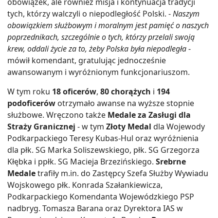
obowiązek, ale również misja i kontynuacja tradycji
tych, którzy walczyli o niepodległość Polski. -
Naszym
obowiązkiem służbowym i moralnym jest pamięć o naszych
poprzednikach, szczególnie o tych, którzy przelali swoją
krew, oddali życie za to, żeby Polska była niepodległa
-
mówił komendant, gratulując jednocześnie
awansowanym i wyróżnionym funkcjonariuszom.
W tym roku
18 oficerów
,
80 chorążych
i
194
podoficerów
otrzymało awanse na wyższe stopnie
służbowe. Wręczono także
Medale za Zasługi dla
Straży Granicznej
- w tym
Złoty Medal
dla Wojewody
Podkarpackiego Teresy Kubas-Hul oraz wyróżnienia
dla płk. SG Marka Soliszewskiego, płk. SG Grzegorza
Kłębka i ppłk. SG Macieja Brzezińskiego.
Srebrne
Medale
trafiły m.in. do Zastępcy Szefa Służby Wywiadu
Wojskowego płk. Konrada Szałankiewicza,
Podkarpackiego Komendanta Wojewódzkiego PSP
nadbryg. Tomasza Barana oraz Dyrektora IAS w