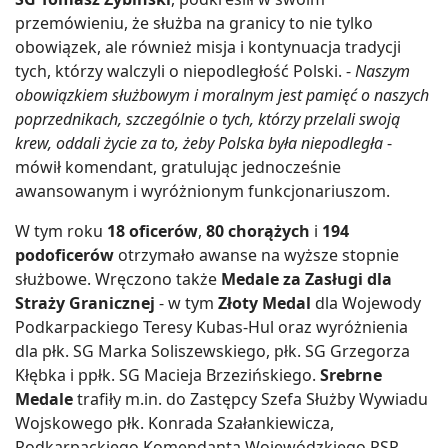
przemówieniu, że służba na granicy to nie tylko
obowiązek, ale również misja i kontynuacja tradycji
tych, którzy walczyli o niepodległość Polski. -
Naszym
obowiązkiem służbowym i moralnym jest pamięć o naszych
poprzednikach, szczególnie o tych, którzy przelali swoją
krew, oddali życie za to, żeby Polska była niepodległa
-
mówił komendant, gratulując jednocześnie
awansowanym i wyróżnionym funkcjonariuszom.
W tym roku
18 oficerów
,
80 chorążych
i
194
podoficerów
otrzymało awanse na wyższe stopnie
służbowe. Wręczono także
Medale za Zasługi dla
Straży Granicznej
- w tym
Złoty Medal
dla Wojewody
Podkarpackiego Teresy Kubas-Hul oraz wyróżnienia
dla płk. SG Marka Soliszewskiego, płk. SG Grzegorza
Kłębka i ppłk. SG Macieja Brzezińskiego.
Srebrne
Medale
trafiły m.in. do Zastępcy Szefa Służby Wywiadu
Wojskowego płk. Konrada Szałankiewicza,
Podkarpackiego Komendanta Wojewódzkiego PSP