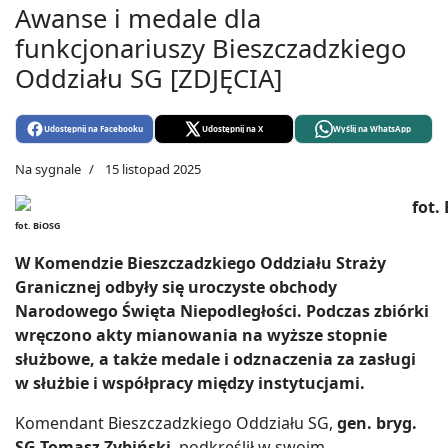
Awanse i medale dla
funkcjonariuszy Bieszczadzkiego
Oddziału SG [ZDJĘCIA]
Udostępnij na Facebooku
Udostępnij na X
Wyślij na WhatsApp
Na sygnale
15 listopad 2025
fot. BiOSG
W Komendzie Bieszczadzkiego Oddziału Straży
Granicznej odbyły się uroczyste obchody
Narodowego Święta Niepodległości. Podczas zbiórki
wręczono akty mianowania na wyższe stopnie
służbowe, a także medale i odznaczenia za zasługi
w służbie i współpracy między instytucjami.
Komendant Bieszczadzkiego Oddziału SG,
gen. bryg.
SG Tomasz Zybiński
, podkreślił w swoim