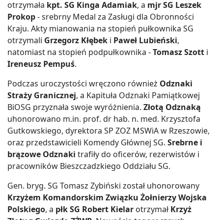
otrzymała
kpt. SG Kinga Adamiak
, a
mjr SG Leszek
Prokop
- srebrny Medal za Zasługi dla Obronności
Kraju. Akty mianowania na stopień pułkownika SG
otrzymali
Grzegorz Kłębek
i
Paweł Lubieński
,
natomiast na stopień podpułkownika -
Tomasz Szott
i
Ireneusz Pempuś
.
Podczas uroczystości wręczono również
Odznaki
Straży Granicznej
, a Kapituła Odznaki Pamiątkowej
BiOSG przyznała swoje wyróżnienia.
Złotą Odznaką
uhonorowano m.in. prof. dr hab. n. med. Krzysztofa
Gutkowskiego, dyrektora SP ZOZ MSWiA w Rzeszowie,
oraz przedstawicieli Komendy Głównej SG.
Srebrne i
brązowe Odznaki
trafiły do oficerów, rezerwistów i
pracowników Bieszczadzkiego Oddziału SG.
Gen. bryg. SG Tomasz Zybiński został uhonorowany
Krzyżem Komandorskim Związku Żołnierzy Wojska
Polskiego
, a
płk SG Robert Kielar
otrzymał
Krzyż