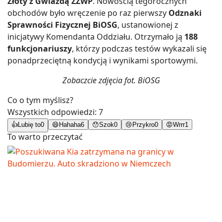
Złoty z Gwiazdą ZŻWP
. Nowością tegorocznych
obchodów było wręczenie po raz pierwszy
Odznaki
Sprawności Fizycznej BiOSG
, ustanowionej z
inicjatywy Komendanta Oddziału. Otrzymało ją
188
funkcjonariuszy
, którzy podczas testów wykazali się
ponadprzeciętną kondycją i wynikami sportowymi.
Zobaczcie zdjęcia fot. BiOSG
Co o tym myślisz?
Wszystkich odpowiedzi:
7
👍
Lubię to
0
😄
Hahaha
6
😯
Szok
0
😢
Przykro
0
😡
Wrrr
1
To warto przeczytać