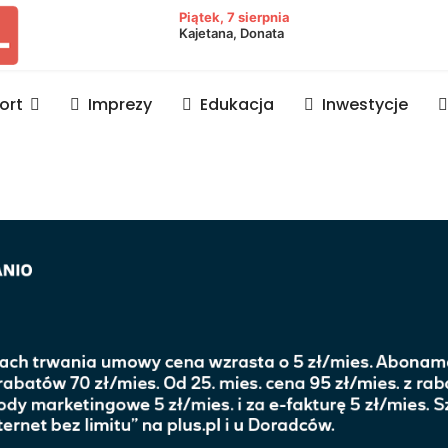
owiat lubaczowski
Piątek, 7 sierpnia
Kajetana, Donata
ort
Imprezy
Edukacja
Inwestycje