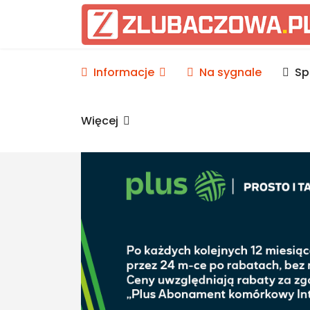
Informacje Lubaczów, p
Informacje
Na sygnale
Sp
Więcej