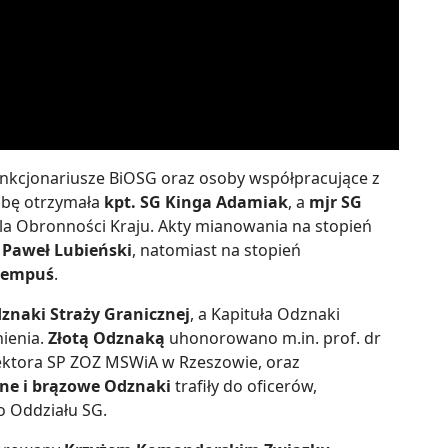
unkcjonariusze BiOSG oraz osoby współpracujące z
użbę otrzymała
kpt. SG Kinga Adamiak
, a
mjr SG
dla Obronności Kraju. Akty mianowania na stopień
i
Paweł Lubieński
, natomiast na stopień
Pempuś
.
znaki Straży Granicznej
, a Kapituła Odznaki
ienia.
Złotą Odznaką
uhonorowano m.in. prof. dr
rektora SP ZOZ MSWiA w Rzeszowie, oraz
ne i brązowe Odznaki
trafiły do oficerów,
o Oddziału SG.