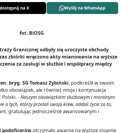
dostępnij na X
Wyślij na WhatsApp
raży Granicznej odbyły się uroczyste obchody
zas zbiórki wręczono akty mianowania na wyższe
czenia za zasługi w służbie i współpracy między
en. bryg. SG Tomasz Zybiński
, podkreślił w swoim
ylko obowiązek, ale również misja i kontynuacja
 Polski. -
Naszym obowiązkiem służbowym i moralnym
 o tych, którzy przelali swoją krew, oddali życie za to,
nt, gratulując jednocześnie awansowanym i
4 podoficerów
otrzymało awanse na wyższe stopnie