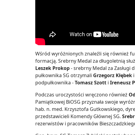
Wśród wyróżnionych znaleźli się również f
formacją. Srebrny Medal za długoletnią sł
Leszek Prokop
- srebrny Medal za Zasługi 
pułkownika SG otrzymali
Grzegorz Kłębek
podpułkownika -
Tomasz Szott
i
Ireneusz 
Podczas uroczystości wręczono również
Od
Pamiątkowej BiOSG przyznała swoje wyróżn
hab. n. med. Krzysztofa Gutkowskiego, dy
przedstawicieli Komendy Głównej SG.
Srebr
rezerwistów i pracowników Bieszczadzkieg