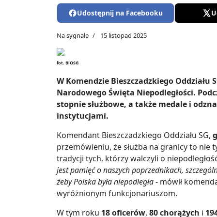
Udostępnij na Facebooku
U
Na sygnale
15 listopad 2025
fot. BiOSG
W Komendzie Bieszczadzkiego Oddziału St
Narodowego Święta Niepodległości. Podc
stopnie służbowe, a także medale i odzna
instytucjami.
Komendant Bieszczadzkiego Oddziału SG,
g
przemówieniu, że służba na granicy to nie t
tradycji tych, którzy walczyli o niepodległość
jest pamięć o naszych poprzednikach, szczególnie
żeby Polska była niepodległa
- mówił komenda
wyróżnionym funkcjonariuszom.
W tym roku
18 oficerów
,
80 chorążych
i
19