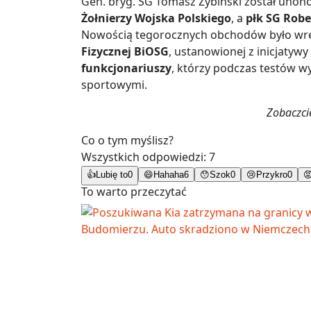
Gen. bryg. SG Tomasz Zybiński został uho
Żołnierzy Wojska Polskiego
, a
płk SG Robe
Nowością tegorocznych obchodów było wrę
Fizycznej BiOSG
, ustanowionej z inicjaty
funkcjonariuszy
, którzy podczas testów w
sportowymi.
Zobaczcie
Co o tym myślisz?
Wszystkich odpowiedzi:
7
👍
Lubię to
0
😄
Hahaha
6
😯
Szok
0
😢
Przykro
0

To warto przeczytać