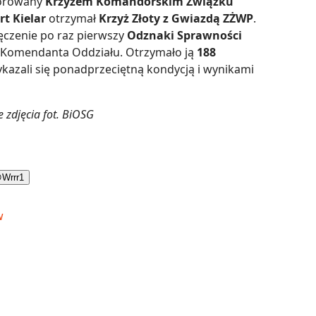
norowany
Krzyżem Komandorskim Związku
rt Kielar
otrzymał
Krzyż Złoty z Gwiazdą ZŻWP
.
czenie po raz pierwszy
Odznaki Sprawności
wy Komendanta Oddziału. Otrzymało ją
188
ykazali się ponadprzeciętną kondycją i wynikami
 zdjęcia fot. BiOSG

Wrrr
1