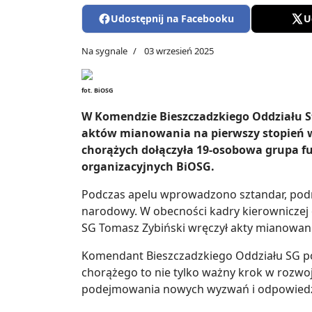
Udostępnij na Facebooku
U
Na sygnale
03 wrzesień 2025
fot. BiOSG
W Komendzie Bieszczadzkiego Oddziału St
aktów mianowania na pierwszy stopień w
chorążych dołączyła 19-osobowa grupa f
organizacyjnych BiOSG.
Podczas apelu wprowadzono sztandar, pod
narodowy. W obecności kadry kierowniczej 
SG Tomasz Zybiński wręczył akty mianowan
Komendant Bieszczadzkiego Oddziału SG po
chorążego to nie tylko ważny krok w rozw
podejmowania nowych wyzwań i odpowiedzia