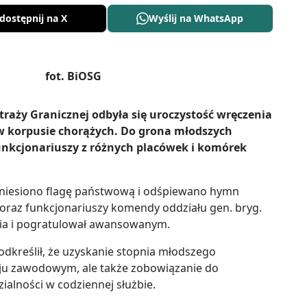
dostępnij na X
Wyślij na WhatsApp
raży Granicznej odbyła się uroczystość wręczenia
 korpusie chorążych. Do grona młodszych
unkcjonariuszy z różnych placówek i komórek
niesiono flagę państwową i odśpiewano hymn
oraz funkcjonariuszy komendy oddziału gen. bryg.
ia i pogratulował awansowanym.
dkreślił, że uzyskanie stopnia młodszego
oju zawodowym, ale także zobowiązanie do
lności w codziennej służbie.