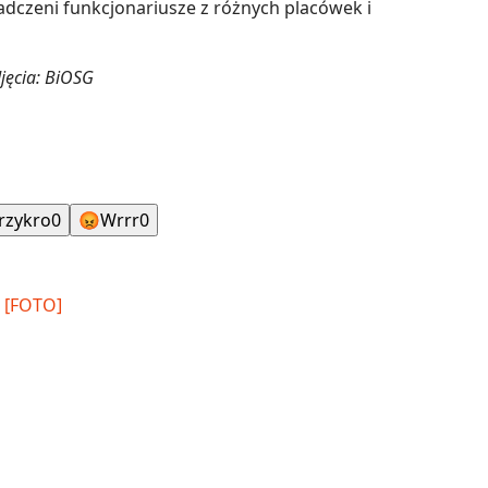
czeni funkcjonariusze z różnych placówek i
jęcia: BiOSG
rzykro
0
😡
Wrrr
0