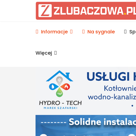
Informacje Lubaczów, p
Informacje
Na sygnale
Sp
Więcej