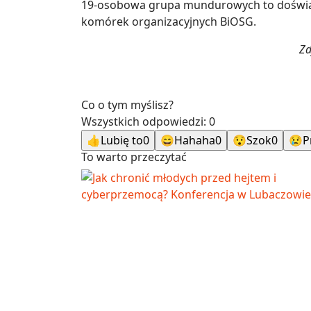
19-osobowa grupa mundurowych to doświad
komórek organizacyjnych BiOSG.
Zd
Co o tym myślisz?
Wszystkich odpowiedzi:
0
👍
Lubię to
0
😄
Hahaha
0
😯
Szok
0
😢
P
To warto przeczytać