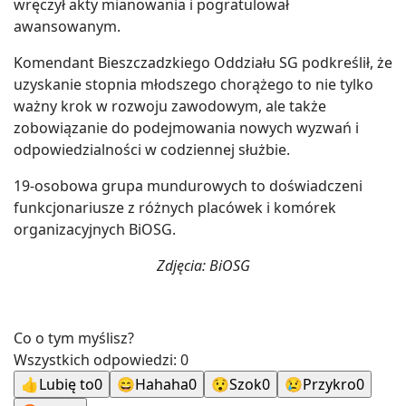
wręczył akty mianowania i pogratulował
awansowanym.
Komendant Bieszczadzkiego Oddziału SG podkreślił, że
uzyskanie stopnia młodszego chorążego to nie tylko
ważny krok w rozwoju zawodowym, ale także
zobowiązanie do podejmowania nowych wyzwań i
odpowiedzialności w codziennej służbie.
19-osobowa grupa mundurowych to doświadczeni
funkcjonariusze z różnych placówek i komórek
organizacyjnych BiOSG.
Zdjęcia: BiOSG
Co o tym myślisz?
Wszystkich odpowiedzi:
0
👍
Lubię to
0
😄
Hahaha
0
😯
Szok
0
😢
Przykro
0