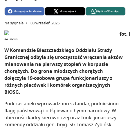
Udostępnij na Facebooku
Udostępnij na X
Wyślij na WhatsApp
Na sygnale
03 wrzesień 2025
fot. BiOSG
W Komendzie Bieszczadzkiego Oddziału Straży
Granicznej odbyła się uroczystość wręczenia aktów
mianowania na pierwszy stopień w korpusie
chorążych. Do grona młodszych chorążych
dołączyła 19-osobowa grupa funkcjonariuszy z
różnych placówek i komórek organizacyjnych
BiOSG.
Podczas apelu wprowadzono sztandar, podniesiono
flagę państwową i odśpiewano hymn narodowy. W
obecności kadry kierowniczej oraz funkcjonariuszy
komendy oddziału gen. bryg. SG Tomasz Zybiński