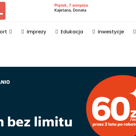
owiat lubaczowski
Piątek, 7 sierpnia
Kajetana, Donata
ort
Imprezy
Edukacja
Inwestycje