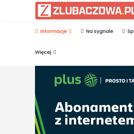
Informacje Lubaczów, p
Informacje
Na sygnale
Sp
Więcej