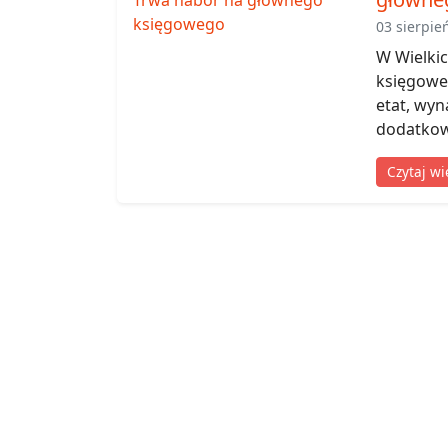
03 sierpie
W Wielki
księgoweg
etat, wyn
dodatkowe
Czytaj wi