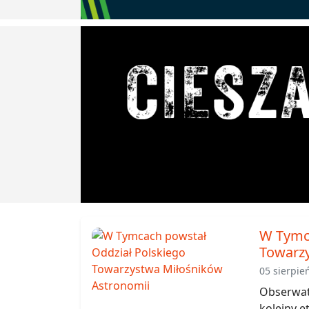
W Tymca
Towarzy
05 sierpie
Obserwat
kolejny et