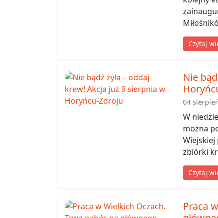
zainaugu
Miłośnikó
Czytaj wi
Nie bądź
Horyńc
04 sierpie
W niedzie
można pod
Wiejskiej
zbiórki k
Czytaj wi
Praca w
główne