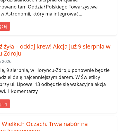
rowano tam Oddział Polskiego Towarzystwa
w Astronomii, który ma integrować...
ęcej
 żyła – oddaj krew! Akcja już 9 sierpnia w
u-Zdroju
ń 2026
lę, 9 sierpnia, w Horyńcu-Zdroju ponownie będzie
zielić się najcenniejszym darem. W Świetlicy
 przy ul. Lipowej 13 odbędzie się wakacyjna akcja
rwi. 1 komentarzy
ęcej
 Wielkich Oczach. Trwa nabór na
go księgowego