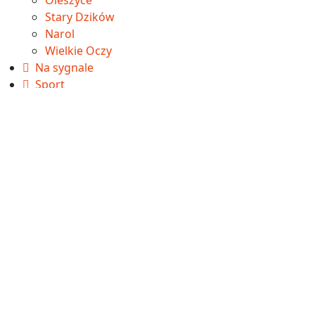
Stary Dzików
Narol
Wielkie Oczy
Na sygnale
Sport
Betclic 3. Liga
Aktualności
Wyniki
Tabela
IV liga
Aktualności
Wyniki
Tabela
Okręgówka
Aktualności
Wyniki
Tabela
A klasa