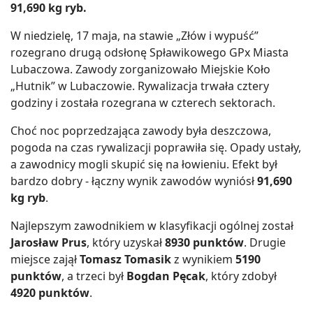
91,690 kg ryb.
W niedzielę, 17 maja, na stawie „Złów i wypuść”
rozegrano drugą odsłonę Spławikowego GPx Miasta
Lubaczowa. Zawody zorganizowało Miejskie Koło
„Hutnik” w Lubaczowie. Rywalizacja trwała cztery
godziny i została rozegrana w czterech sektorach.
Choć noc poprzedzająca zawody była deszczowa,
pogoda na czas rywalizacji poprawiła się. Opady ustały,
a zawodnicy mogli skupić się na łowieniu. Efekt był
bardzo dobry - łączny wynik zawodów wyniósł
91,690
kg ryb
.
Najlepszym zawodnikiem w klasyfikacji ogólnej został
Jarosław Prus
, który uzyskał
8930 punktów
. Drugie
miejsce zajął
Tomasz Tomasik
z wynikiem
5190
punktów
, a trzeci był
Bogdan Pęcak
, który zdobył
4920 punktów
.