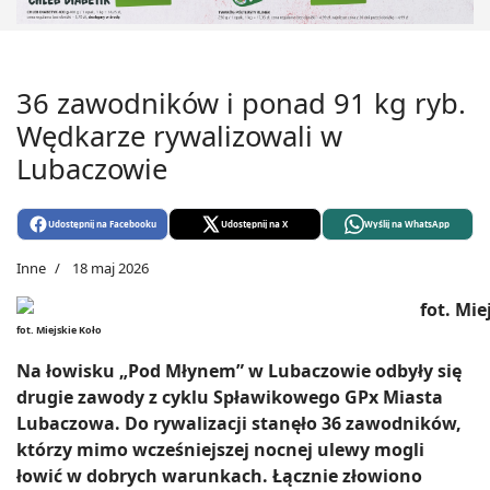
36 zawodników i ponad 91 kg ryb.
Wędkarze rywalizowali w
Lubaczowie
Udostępnij na Facebooku
Udostępnij na X
Wyślij na WhatsApp
Inne
18 maj 2026
fot. Miejskie Koło
Na łowisku „Pod Młynem” w Lubaczowie odbyły się
drugie zawody z cyklu Spławikowego GPx Miasta
Lubaczowa. Do rywalizacji stanęło 36 zawodników,
którzy mimo wcześniejszej nocnej ulewy mogli
łowić w dobrych warunkach. Łącznie złowiono