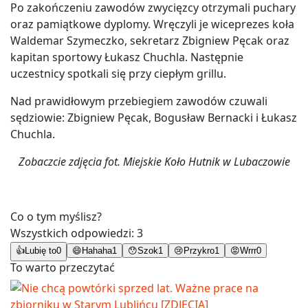
Po zakończeniu zawodów zwycięzcy otrzymali puchary
oraz pamiątkowe dyplomy. Wręczyli je wiceprezes koła
Waldemar Szymeczko, sekretarz Zbigniew Pęcak oraz
kapitan sportowy Łukasz Chuchla. Następnie
uczestnicy spotkali się przy ciepłym grillu.
Nad prawidłowym przebiegiem zawodów czuwali
sędziowie: Zbigniew Pęcak, Bogusław Bernacki i Łukasz
Chuchla.
Zobaczcie zdjęcia fot. Miejskie Koło Hutnik w Lubaczowie
Co o tym myślisz?
Wszystkich odpowiedzi:
3
👍
Lubię to
0
😄
Hahaha
1
😯
Szok
1
😢
Przykro
1
😡
Wrrr
0
To warto przeczytać