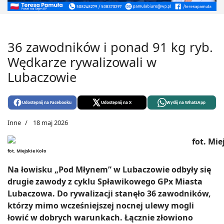
36 zawodników i ponad 91 kg ryb.
Wędkarze rywalizowali w
Lubaczowie
Udostępnij na Facebooku
Udostępnij na X
Wyślij na WhatsApp
Inne
18 maj 2026
fot. Miejskie Koło
Na łowisku „Pod Młynem” w Lubaczowie odbyły się
drugie zawody z cyklu Spławikowego GPx Miasta
Lubaczowa. Do rywalizacji stanęło 36 zawodników,
którzy mimo wcześniejszej nocnej ulewy mogli
łowić w dobrych warunkach. Łącznie złowiono