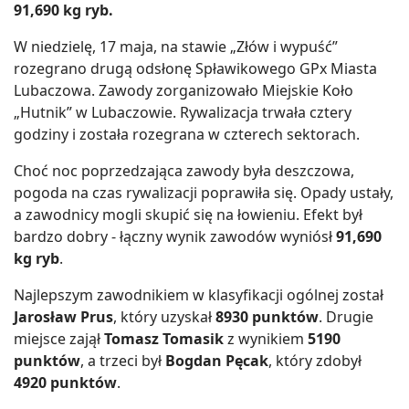
91,690 kg ryb.
W niedzielę, 17 maja, na stawie „Złów i wypuść”
rozegrano drugą odsłonę Spławikowego GPx Miasta
Lubaczowa. Zawody zorganizowało Miejskie Koło
„Hutnik” w Lubaczowie. Rywalizacja trwała cztery
godziny i została rozegrana w czterech sektorach.
Choć noc poprzedzająca zawody była deszczowa,
pogoda na czas rywalizacji poprawiła się. Opady ustały,
a zawodnicy mogli skupić się na łowieniu. Efekt był
bardzo dobry - łączny wynik zawodów wyniósł
91,690
kg ryb
.
Najlepszym zawodnikiem w klasyfikacji ogólnej został
Jarosław Prus
, który uzyskał
8930 punktów
. Drugie
miejsce zajął
Tomasz Tomasik
z wynikiem
5190
punktów
, a trzeci był
Bogdan Pęcak
, który zdobył
4920 punktów
.