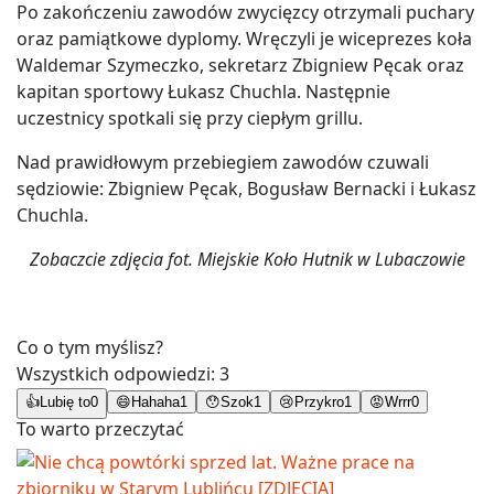
Po zakończeniu zawodów zwycięzcy otrzymali puchary
oraz pamiątkowe dyplomy. Wręczyli je wiceprezes koła
Waldemar Szymeczko, sekretarz Zbigniew Pęcak oraz
kapitan sportowy Łukasz Chuchla. Następnie
uczestnicy spotkali się przy ciepłym grillu.
Nad prawidłowym przebiegiem zawodów czuwali
sędziowie: Zbigniew Pęcak, Bogusław Bernacki i Łukasz
Chuchla.
Zobaczcie zdjęcia fot. Miejskie Koło Hutnik w Lubaczowie
Co o tym myślisz?
Wszystkich odpowiedzi:
3
👍
Lubię to
0
😄
Hahaha
1
😯
Szok
1
😢
Przykro
1
😡
Wrrr
0
To warto przeczytać