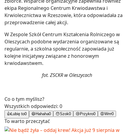
zbiórce. Wsparcie organizacyjne zapewniła również
ekipa Regionalnego Centrum Krwiodawstwa i
Krwiolecznictwa w Rzeszowie, która odpowiadała za
przeprowadzenie całej akcji.
W Zespole Szkół Centrum Kształcenia Rolniczego w
Oleszycach podobne wydarzenia organizowane są
regularnie, a szkolna społeczność zapowiada już
kolejne inicjatywy związane z honorowym
krwiodawstwem.
fot. ZSCKR w Oleszycach
Co o tym myślisz?
Wszystkich odpowiedzi:
0
👍
Lubię to
0
😄
Hahaha
0
😯
Szok
0
😢
Przykro
0
😡
Wrrr
0
To warto przeczytać