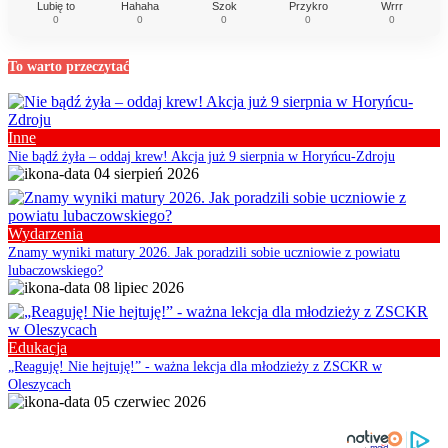
Lubię to
Hahaha
Szok
Przykro
Wrrr
0
0
0
0
0
To warto przeczytać
Inne
Nie bądź żyła – oddaj krew! Akcja już 9 sierpnia w Horyńcu-Zdroju
04 sierpień 2026
Wydarzenia
Znamy wyniki matury 2026. Jak poradzili sobie uczniowie z powiatu
lubaczowskiego?
08 lipiec 2026
Edukacja
„Reaguję! Nie hejtuję!” - ważna lekcja dla młodzieży z ZSCKR w
Oleszycach
05 czerwiec 2026