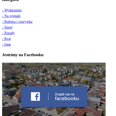
- Wydarzenia
- Na sygnale
- Kultura i rozrywka
- Sport
- Porady
- Kraj
- Inne
Jesteśmy na Facebooku