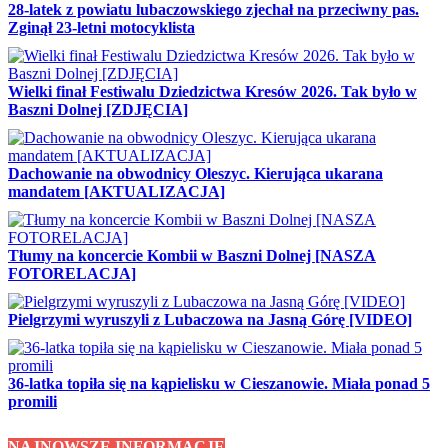
28-latek z powiatu lubaczowskiego zjechał na przeciwny pas.
Zginął 23-letni motocyklista
Wielki finał Festiwalu Dziedzictwa Kresów 2026. Tak było w
Baszni Dolnej [ZDJĘCIA]
Dachowanie na obwodnicy Oleszyc. Kierująca ukarana
mandatem [AKTUALIZACJA]
Tłumy na koncercie Kombii w Baszni Dolnej [NASZA
FOTORELACJA]
Pielgrzymi wyruszyli z Lubaczowa na Jasną Górę [VIDEO]
36-latka topiła się na kąpielisku w Cieszanowie. Miała ponad 5
promili
NAJNOWSZE INFORMACJE