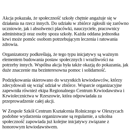
Akcja pokazała, że społeczność szkoły chętnie angażuje się w
działania na rzecz innych. Do udziału w zbiórce zgłosili się zarówno
uczniowie, jak i absolwenci placówki, nauczyciele, pracownicy
administracji oraz osoby spoza szkoły. Każda oddana jednostka
krwi może pomóc osobom potrzebującym leczenia i ratowania
zdrowia.
Organizatorzy podkreślają, że tego typu inicjatywy są ważnym
elementem budowania postaw społecznych i wrażliwości na
potrzeby innych. Wspólna akcja była także okazją do pokazania, jak
duże znaczenie ma bezinteresowna pomoc i solidarność.
Podziękowania skierowano do wszystkich krwiodawców, którzy
zdecydowali się wziąć udział w zbiórce. Wsparcie organizacyjne
zapewniła również ekipa Regionalnego Centrum Krwiodawstwa i
Krwiolecznictwa w Rzeszowie, która odpowiadała za
przeprowadzenie całej akcji.
W Zespole Szkół Centrum Kształcenia Rolniczego w Oleszycach
podobne wydarzenia organizowane są regularnie, a szkolna
społeczność zapowiada już kolejne inicjatywy związane z
honorowym krwiodawstwem.