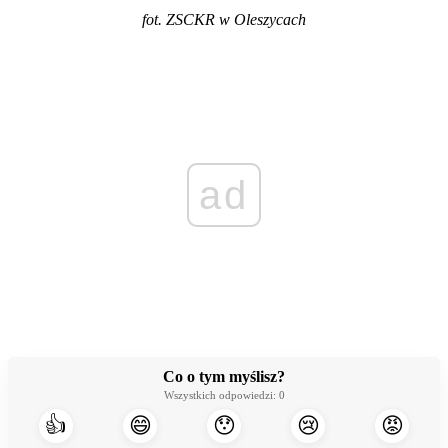
fot. ZSCKR w Oleszycach
ad
Co o tym myślisz?
Wszystkich odpowiedzi:
0
👍
😄
😯
😢
😡