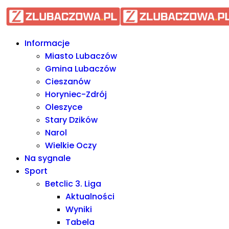
Informacje Lubaczów, powiat l
Informacje
Miasto Lubaczów
Gmina Lubaczów
Cieszanów
Horyniec-Zdrój
Oleszyce
Stary Dzików
Narol
Wielkie Oczy
Na sygnale
Sport
Betclic 3. Liga
Aktualności
Wyniki
Tabela