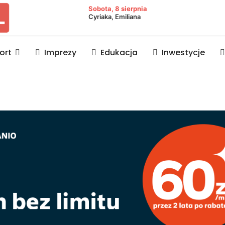
owiat lubaczowski
Sobota, 8 sierpnia
Cyriaka, Emiliana
ort
Imprezy
Edukacja
Inwestycje