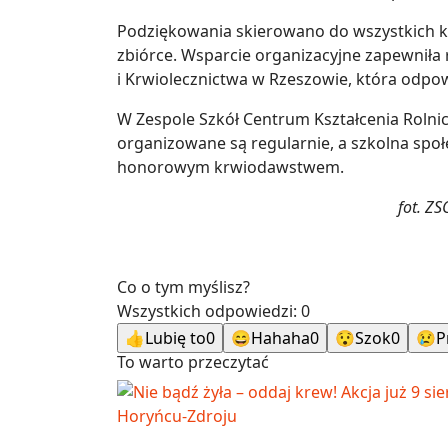
Podziękowania skierowano do wszystkich kr
zbiórce. Wsparcie organizacyjne zapewnił
i Krwiolecznictwa w Rzeszowie, która odpow
W Zespole Szkół Centrum Kształcenia Roln
organizowane są regularnie, a szkolna społ
honorowym krwiodawstwem.
fot. Z
Co o tym myślisz?
Wszystkich odpowiedzi:
0
👍
Lubię to
0
😄
Hahaha
0
😯
Szok
0
😢
P
To warto przeczytać