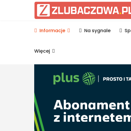
Informacje Lubaczów, p
Informacje
Na sygnale
Sp
Więcej