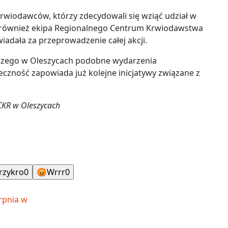
wiodawców, którzy zdecydowali się wziąć udział w
a również ekipa Regionalnego Centrum Krwiodawstwa
iadała za przeprowadzenie całej akcji.
iczego w Oleszycach podobne wydarzenia
eczność zapowiada już kolejne inicjatywy związane z
SCKR w Oleszycach
rzykro
0
😡
Wrrr
0