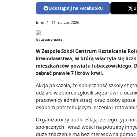
Udostępnij na Facebooku
U
Inne
11 marzec 2026
fot. ZSCKR Oleszyce
W Zespole Szkół Centrum Kształcenia Rol
krwiodawstwa, w którą włączyła się licz
mieszkańców powiatu lubaczowskiego. D
zebrać prawie 7 litrów krwi.
Akcja pokazała, że społeczność szkoły chętn
udziału w zbiórce zgłosili się zarówno uczni
pracownicy administracji oraz osoby spoz
osobom potrzebującym leczenia i ratowani
Organizatorzy podkreślają, że tego typu 
społecznych i wrażliwości na potrzeby innyc
duże znaczenie ma bezinteresowna pomoc i