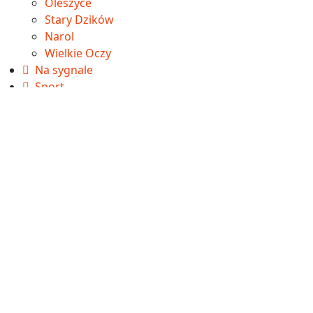
Oleszyce
Stary Dzików
Narol
Wielkie Oczy
Na sygnale
Sport
Betclic 3. Liga
Aktualności
Wyniki
Tabela
IV liga
Aktualności
Wyniki
Tabela
Okręgówka
Aktualności
Wyniki
Tabela
A klasa