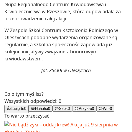
ekipa Regionalnego Centrum Krwiodawstwa i
Krwiolecznictwa w Rzeszowie, która odpowiadała za
przeprowadzenie całej akcji.
W Zespole Szkół Centrum Kształcenia Rolniczego w
Oleszycach podobne wydarzenia organizowane są
regularnie, a szkolna społeczność zapowiada już
kolejne inicjatywy związane z honorowym
krwiodawstwem.
fot. ZSCKR w Oleszycach
Co o tym myślisz?
Wszystkich odpowiedzi:
0
👍
Lubię to
0
😄
Hahaha
0
😯
Szok
0
😢
Przykro
0
😡
Wrrr
0
To warto przeczytać