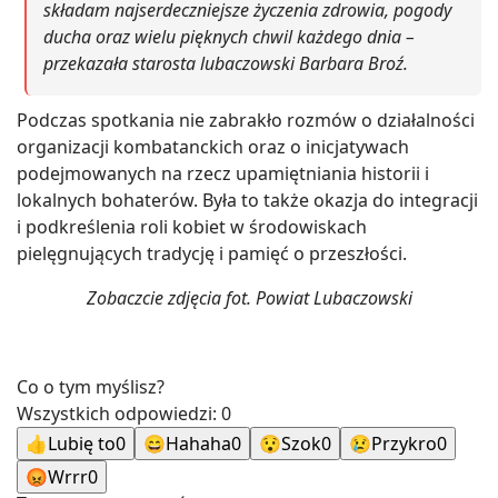
składam najserdeczniejsze życzenia zdrowia, pogody
ducha oraz wielu pięknych chwil każdego dnia –
przekazała starosta lubaczowski Barbara Broź.
Podczas spotkania nie zabrakło rozmów o działalności
organizacji kombatanckich oraz o inicjatywach
podejmowanych na rzecz upamiętniania historii i
lokalnych bohaterów. Była to także okazja do integracji
i podkreślenia roli kobiet w środowiskach
pielęgnujących tradycję i pamięć o przeszłości.
Zobaczcie zdjęcia fot. Powiat Lubaczowski
Co o tym myślisz?
Wszystkich odpowiedzi:
0
👍
Lubię to
0
😄
Hahaha
0
😯
Szok
0
😢
Przykro
0
😡
Wrrr
0