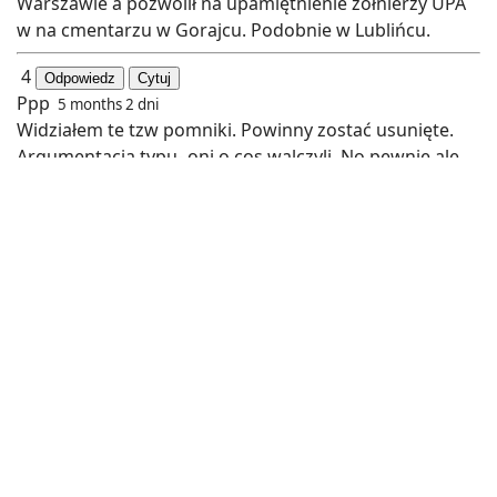
Warszawie a pozwolił na upamiętnienie żołnierzy UPA
w na cmentarzu w Gorajcu. Podobnie w Lublińcu.
4
Odpowiedz
Cytuj
Ppp
5 months 2 dni
Widziałem te tzw pomniki. Powinny zostać usunięte.
Argumentacja typu- oni o cos walczyli. No pewnie ale
jakimi metodami? Czy wyobrażacie sobie pomnik ku
czci SS na Marienplatz w Monachium? Bo ja nie. Albo
pomnik tejże formacji w Berlinie? Przecież oni też o cos
walczyli. Teoretycznie. Won z tym,zburzyć to i tyle.
Ruscy też przyszli i to sie nazywało " wyzwolenie".
Dobrze ze towarzysz Mazowiecki zrobil gruba kreskę
bo inaczej zdrajcy ojczyzny polecieliby w kosmos.
Bardzo szanuje Norwegię jak przeprowadzili
denazyfikacje. Bo tam byl rzad kolaboracyjny Quislinga
i po wojnie zrobili porzadek. Kilkadziesiąt wyroków
śmierci,wielole tnie więzienia i całkowity zakaz!
Podkreślam! Zakaz pełnienia funkcji publicznych do 3