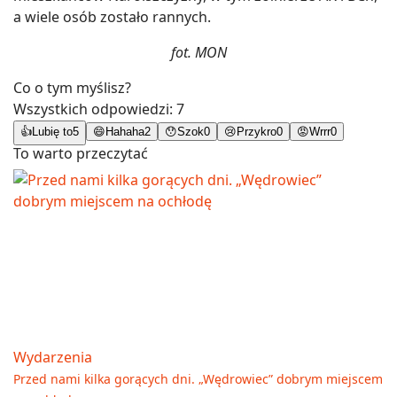
a wiele osób zostało rannych.
fot. MON
Co o tym myślisz?
Wszystkich odpowiedzi:
7
👍
Lubię to
5
😄
Hahaha
2
😯
Szok
0
😢
Przykro
0
😡
Wrrr
0
To warto przeczytać
Wydarzenia
Przed nami kilka gorących dni. „Wędrowiec” dobrym miejscem