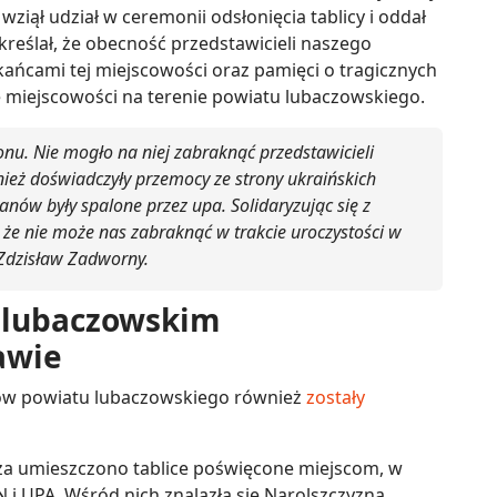
ziął udział w ceremonii odsłonięcia tablicy i oddał
eślał, że obecność przedstawicieli naszego
ańcami tej miejscowości oraz pamięci o tragicznych
e miejscowości na terenie powiatu lubaczowskiego.
onu. Nie mogło na niej zabraknąć przedstawicieli
ież doświadczyły przemocy ze strony ukraińskich
anów były spalone przez upa. Solidaryzując się z
, że nie może nas zabraknąć w trakcie uroczystości w
Zdzisław Zadworny.
e lubaczowskim
awie
nów powiatu lubaczowskiego również
zostały
za umieszczono tablice poświęcone miejscom, w
 i UPA. Wśród nich znalazła się Narolszczyzna.