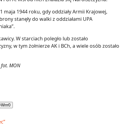
 maja 1944 roku, gdy oddziały Armii Krajowej,
brony stanęły do walki z oddziałami UPA
iaka”.
ukawicy. W starciach poległo lub zostało
y, w tym żołnierze AK i BCh, a wiele osób zostało
fot. MON

Wrrr
0