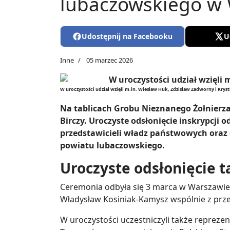
lubaczowskiego w
Udostępnij na Facebooku
U
Inne
05 marzec 2026
W uroczystości udział wzięli m.in. Wiesław Huk, Zdzisław Zadworny i Krys
Na tablicach Grobu Nieznanego Żołnierz
Birczy. Uroczyste odsłonięcie inskrypcji 
przedstawicieli władz państwowych oraz
powiatu lubaczowskiego.
Uroczyste odsłonięcie t
Ceremonia odbyła się 3 marca w Warszawie.
Władysław Kosiniak-Kamysz wspólnie z prze
W uroczystości uczestniczyli także repreze