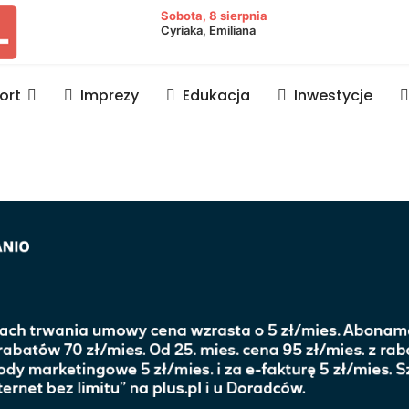
owiat lubaczowski
Sobota, 8 sierpnia
Cyriaka, Emiliana
ort
Imprezy
Edukacja
Inwestycje