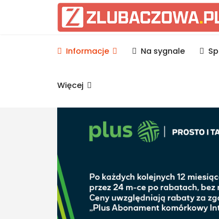
Informacje Lubaczów, p
Informacje
Na sygnale
Sp
Więcej