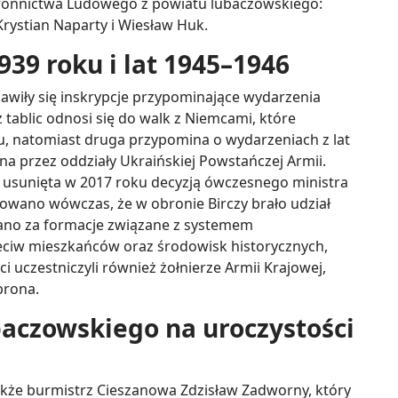
tronnictwa Ludowego z powiatu lubaczowskiego:
rystian Naparty i Wiesław Huk.
39 roku i lat 1945–1946
awiły się inskrypcje przypominające wydarzenia
z tablic odnosi się do walk z Niemcami, które
ku, natomiast druga przypomina o wydarzeniach z lat
a przez oddziały Ukraińskiej Powstańczej Armii.
a usunięta w 2017 roku decyzją ówczesnego ministra
wano wówczas, że w obronie Birczy brało udział
nano za formacje związane z systemem
eciw mieszkańców oraz środowisk historycznych,
i uczestniczyli również żołnierze Armii Krajowej,
brona.
baczowskiego na uroczystości
akże burmistrz Cieszanowa Zdzisław Zadworny, który