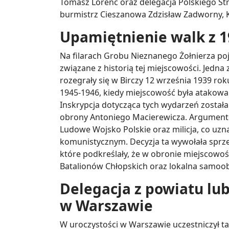
Tomasz Lorenc oraz delegacja Polskiego S
burmistrz Cieszanowa Zdzisław Zadworny, K
Upamiętnienie walk z 19
Na filarach Grobu Nieznanego Żołnierza poj
związane z historią tej miejscowości. Jedna 
rozegrały się w Birczy 12 września 1939 ro
1945-1946, kiedy miejscowość była atakowan
Inskrypcja dotycząca tych wydarzeń został
obrony Antoniego Macierewicza. Argumento
Ludowe Wojsko Polskie oraz milicja, co uz
komunistycznym. Decyzja ta wywołała sprz
które podkreślały, że w obronie miejscowośc
Batalionów Chłopskich oraz lokalna samoo
Delegacja z powiatu lu
w Warszawie
W uroczystości w Warszawie uczestniczył t