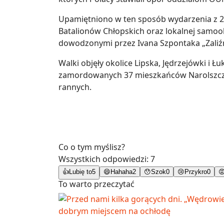
Upamiętniono w ten sposób wydarzenia z 21
Batalionów Chłopskich oraz lokalnej samoo
dowodzonymi przez Ivana Szpontaka „Zaliźn
Walki objęły okolice Lipska, Jędrzejówki i Ł
zamordowanych 37 mieszkańców Narolszczyzn
rannych.
Co o tym myślisz?
Wszystkich odpowiedzi:
7
👍
Lubię to
5
😄
Hahaha
2
😯
Szok
0
😢
Przykro
0

To warto przeczytać