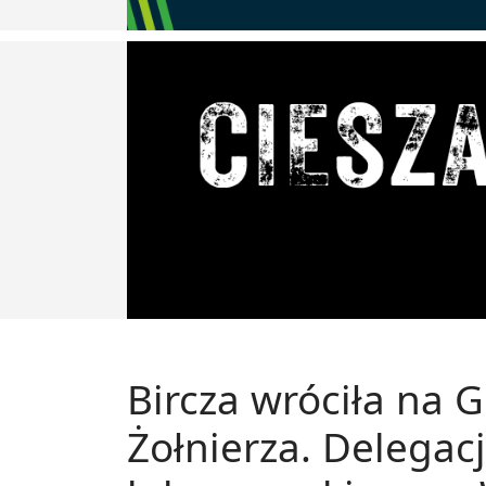
Bircza wróciła na
Żołnierza. Delegac