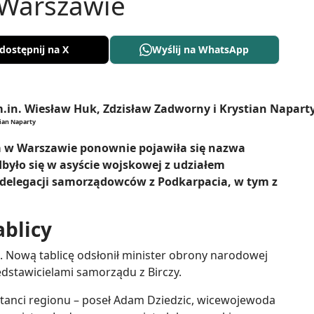
 Warszawie
dostępnij na X
Wyślij na WhatsApp
tian Naparty
a w Warszawie ponownie pojawiła się nazwa
odbyło się w asyście wojskowej z udziałem
 delegacji samorządowców z Podkarpacia, w tym z
ablicy
 Nową tablicę odsłonił minister obrony narodowej
dstawicielami samorządu z Birczy.
ntanci regionu – poseł Adam Dziedzic, wicewojewoda