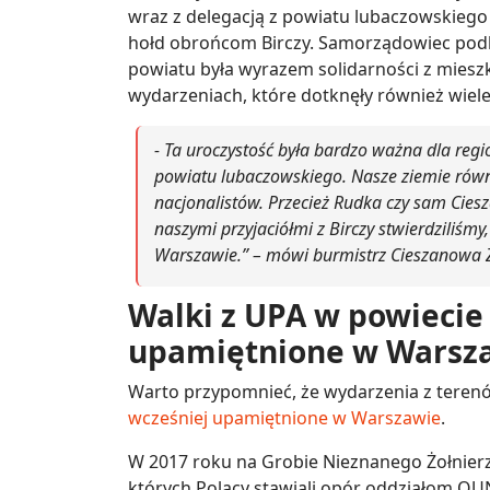
wraz z delegacją z powiatu lubaczowskiego w
hołd obrońcom Birczy. Samorządowiec podkr
powiatu była wyrazem solidarności z mieszk
wydarzeniach, które dotknęły również wiel
- Ta uroczystość była bardzo ważna dla regi
powiatu lubaczowskiego. Nasze ziemie równ
nacjonalistów. Przecież Rudka czy sam Ciesz
naszymi przyjaciółmi z Birczy stwierdziliśmy
Warszawie.” – mówi burmistrz Cieszanowa 
Walki z UPA w powieci
upamiętnione w Warsz
Warto przypomnieć, że wydarzenia z tere
wcześniej upamiętnione w Warszawie
.
W 2017 roku na Grobie Nieznanego Żołnier
których Polacy stawiali opór oddziałom OUN