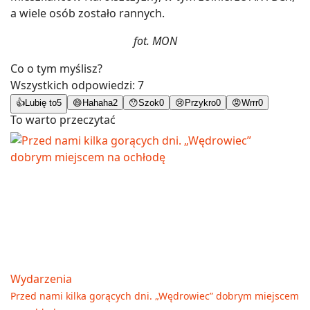
a wiele osób zostało rannych.
fot. MON
Co o tym myślisz?
Wszystkich odpowiedzi:
7
👍
Lubię to
5
😄
Hahaha
2
😯
Szok
0
😢
Przykro
0
😡
Wrrr
0
To warto przeczytać
Wydarzenia
Przed nami kilka gorących dni. „Wędrowiec” dobrym miejscem