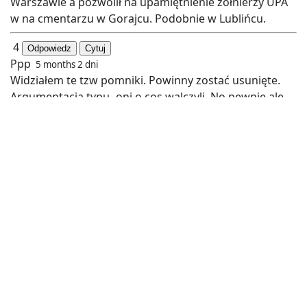
Warszawie a pozwolił na upamiętnienie żołnierzy UPA
w na cmentarzu w Gorajcu. Podobnie w Lublińcu.
4
Odpowiedz
Cytuj
Ppp
5 months 2 dni
Widziałem te tzw pomniki. Powinny zostać usunięte.
Argumentacja typu- oni o cos walczyli. No pewnie ale
jakimi metodami? Czy wyobrażacie sobie pomnik ku
czci SS na Marienplatz w Monachium? Bo ja nie. Albo
pomnik tejże formacji w Berlinie? Przecież oni też o cos
walczyli. Teoretycznie. Won z tym,zburzyć to i tyle.
Ruscy też przyszli i to sie nazywało " wyzwolenie".
Dobrze ze towarzysz Mazowiecki zrobil gruba kreskę
bo inaczej zdrajcy ojczyzny polecieliby w kosmos.
Bardzo szanuje Norwegię jak przeprowadzili
denazyfikacje. Bo tam byl rzad kolaboracyjny Quislinga
i po wojnie zrobili porzadek. Kilkadziesiąt wyroków
śmierci,wielole tnie więzienia i całkowity zakaz!
Podkreślam! Zakaz pełnienia funkcji publicznych do 3