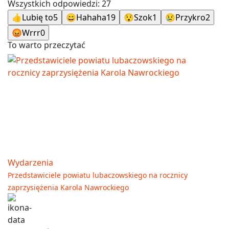
Wszystkich odpowiedzi:
27
👍
Lubię to
5
😄
Hahaha
19
😯
Szok
1
😢
Przykro
2
😡
Wrrr
0
To warto przeczytać
Wydarzenia
Przedstawiciele powiatu lubaczowskiego na rocznicy
zaprzysiężenia Karola Nawrockiego