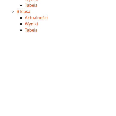
Tabela
B klasa
Aktualności
Wyniki
Tabela
Imprezy
Edukacja
Inwestycje
Praca
Nekrologi
Polecamy
praca GoWork.pl
Więcej
Najbliższe wydarzenia
Porady
Kraj
Inne
Region